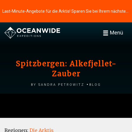
Last-Minute-Angebote für die Arktis! Sparen Sie bei Ihrem nächsten Abenteuer ⭢
Menü
Spitzbergen: Alkefjellet-
Zauber
by Sandra Petrowitz
Blog
Regionen:
Die Arktis