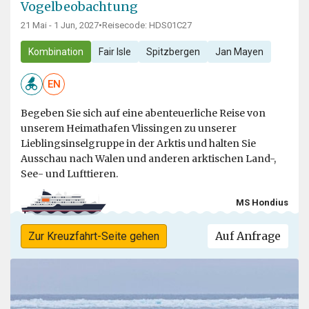
Vogelbeobachtung
21 Mai - 1 Jun, 2027
•
Reisecode: HDS01C27
Kombination
Fair Isle
Spitzbergen
Jan Mayen
EN
Begeben Sie sich auf eine abenteuerliche Reise von
unserem Heimathafen Vlissingen zu unserer
Lieblingsinselgruppe in der Arktis und halten Sie
Ausschau nach Walen und anderen arktischen Land-,
See- und Lufttieren.
MS Hondius
Auf Anfrage
Zur Kreuzfahrt-Seite gehen