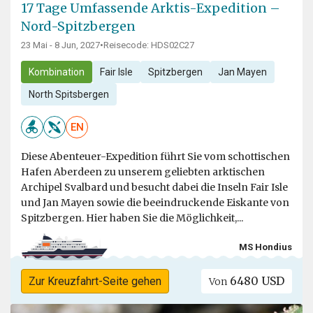
17 Tage Umfassende Arktis-Expedition –
Nord-Spitzbergen
23 Mai - 8 Jun, 2027
•
Reisecode: HDS02C27
Kombination
Fair Isle
Spitzbergen
Jan Mayen
North Spitsbergen
EN
Diese Abenteuer-Expedition führt Sie vom schottischen
Hafen Aberdeen zu unserem geliebten arktischen
Archipel Svalbard und besucht dabei die Inseln Fair Isle
und Jan Mayen sowie die beeindruckende Eiskante von
Spitzbergen. Hier haben Sie die Möglichkeit,...
MS Hondius
6480 USD
Zur Kreuzfahrt-Seite gehen
Von