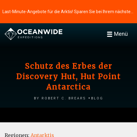
Last-Minute-Angebote für die Arktis! Sparen Sie bei Ihrem nächsten Abenteuer ⭢
Menü
Schutz des Erbes der
Discovery Hut, Hut Point
Antarctica
by Robert C. Brears
Blog
Regionen:
Antarktis