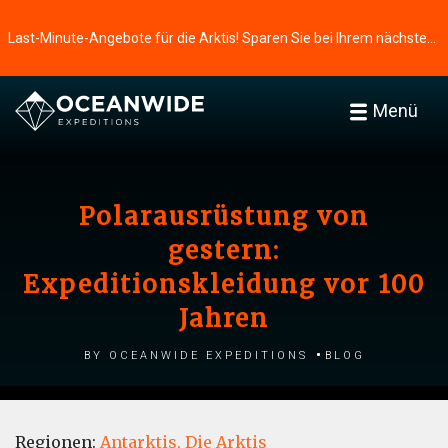
Last-Minute-Angebote für die Arktis! Sparen Sie bei Ihrem nächsten Abenteuer ⭢
Menü
Polarausrüstung von
gestern:
Expeditionskleidung vor 100
Jahren
by Oceanwide Expeditions
Blog
Regionen:
Antarktis,
Die Arktis