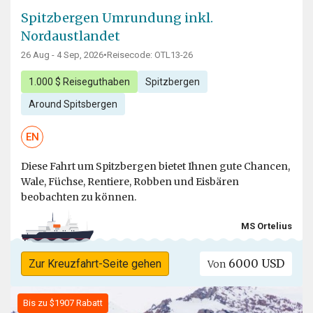
Spitzbergen Umrundung inkl.
Nordaustlandet
26 Aug - 4 Sep, 2026
•
Reisecode: OTL13-26
1.000 $ Reiseguthaben
Spitzbergen
Around Spitsbergen
EN
Diese Fahrt um Spitzbergen bietet Ihnen gute Chancen,
Wale, Füchse, Rentiere, Robben und Eisbären
beobachten zu können.
MS Ortelius
6000 USD
Zur Kreuzfahrt-Seite gehen
Von
Bis zu $1907 Rabatt