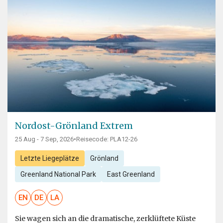
Nordost-Grönland Extrem
25 Aug - 7 Sep, 2026
•
Reisecode: PLA12-26
Letzte Liegeplätze
Grönland
Greenland National Park
East Greenland
EN
DE
LA
Sie wagen sich an die dramatische, zerklüftete Küste