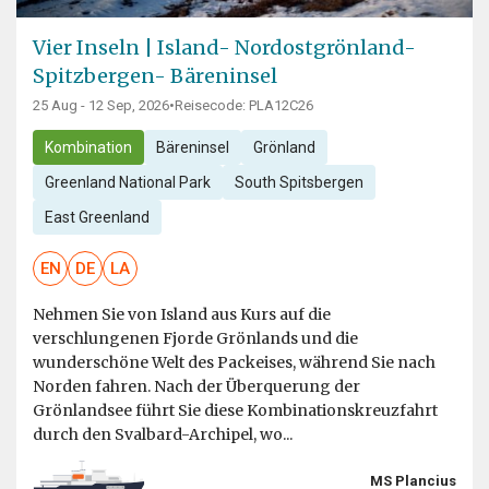
Vier Inseln | Island- Nordostgrönland-
Spitzbergen- Bäreninsel
25 Aug - 12 Sep, 2026
•
Reisecode: PLA12C26
Kombination
Bäreninsel
Grönland
Greenland National Park
South Spitsbergen
East Greenland
EN
DE
LA
Nehmen Sie von Island aus Kurs auf die
verschlungenen Fjorde Grönlands und die
wunderschöne Welt des Packeises, während Sie nach
Norden fahren. Nach der Überquerung der
Grönlandsee führt Sie diese Kombinationskreuzfahrt
durch den Svalbard-Archipel, wo...
MS Plancius