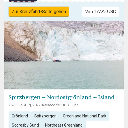
13725 USD
Zur Kreuzfahrt-Seite gehen
Von
Spitzbergen – Nordostgrönland – Island
26 Jul - 9 Aug, 2027
•
Reisecode: HDS11-27
Grönland
Spitzbergen
Greenland National Park
Scoresby Sund
Northeast Greenland