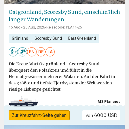
Ostgrönland, Scoresby Sund, einschließlich
langer Wanderungen
16 Aug - 25 Aug, 2026
•
Reisecode: PLA11-26
Grönland
Scoresby Sund
East Greenland
EN
DE
LA
Die Kreuzfahrt Ostgrönland - Scoresby Sund
überquert den Polarkreis und führt in die
Heimatgewässer mehrerer Walarten. Auf der Fahrt in
das größte und tiefste Fjordsystem der Welt werden
riesige Eisberge gesichtet.
MS Plancius
6000 USD
Zur Kreuzfahrt-Seite gehen
Von