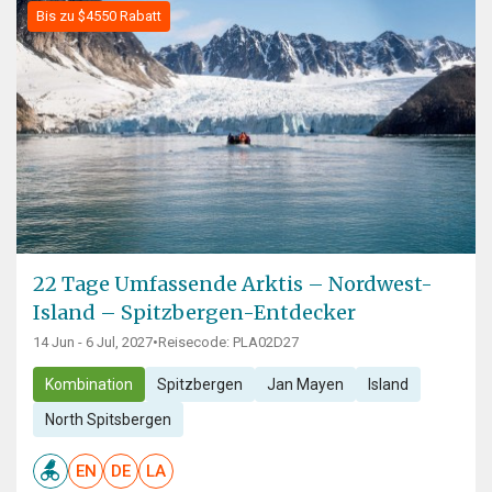
Bis zu $4550 Rabatt
22 Tage Umfassende Arktis – Nordwest-
Island – Spitzbergen-Entdecker
14 Jun - 6 Jul, 2027
•
Reisecode: PLA02D27
Kombination
Spitzbergen
Jan Mayen
Island
North Spitsbergen
EN
DE
LA