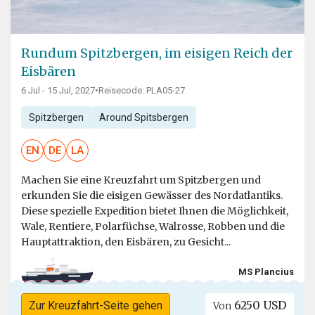
Rundum Spitzbergen, im eisigen Reich der
Eisbären
6 Jul - 15 Jul, 2027
•
Reisecode: PLA05-27
Spitzbergen
Around Spitsbergen
EN
DE
LA
Machen Sie eine Kreuzfahrt um Spitzbergen und
erkunden Sie die eisigen Gewässer des Nordatlantiks.
Diese spezielle Expedition bietet Ihnen die Möglichkeit,
Wale, Rentiere, Polarfüchse, Walrosse, Robben und die
Hauptattraktion, den Eisbären, zu Gesicht...
MS Plancius
6250 USD
Zur Kreuzfahrt-Seite gehen
Von