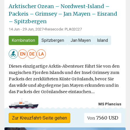
Arktischer Ozean – Nordwest-Island –
Packeis – Grimsey – Jan Mayen – Eisrand
– Spitzbergen
14 Jun - 29 Jun, 2027
•
Reisecode: PLA02C27
Kombination
Spitzbergen
Jan Mayen
Island
EN
DE
LA
Dieses einzigartige Arktis-Abenteuer führt Sie von den
magischen Fjorden Islands und der Insel Grimsey zum
Packeis der zerklüfteten Küste Grönlands, bevor Sie
das wilde und abgelegene Jan Mayen erkunden und in
das Packeis der Grönlandsee eintauchen....
MS Plancius
7560 USD
Zur Kreuzfahrt-Seite gehen
Von