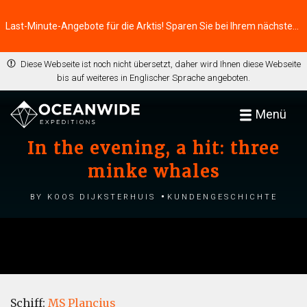
Last-Minute-Angebote für die Arktis! Sparen Sie bei Ihrem nächsten Abenteuer ⭢
Diese Webseite ist noch nicht übersetzt, daher wird Ihnen diese Webseite
bis auf weiteres in Englischer Sprache angeboten.
Menü
In the evening, a hit: three
minke whales
by Koos Dijksterhuis
Kundengeschichte
Schiff:
MS Plancius