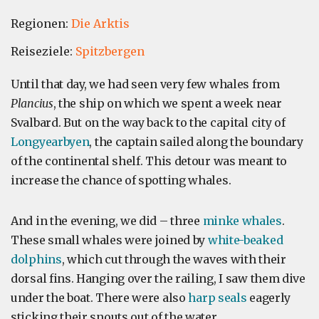
Regionen:
Die Arktis
Reiseziele:
Spitzbergen
Until that day, we had seen very few whales from
Plancius
, the ship on which we spent a week near
Svalbard. But on the way back to the capital city of
Longyearbyen
, the captain sailed along the boundary
of the continental shelf. This detour was meant to
increase the chance of spotting whales.
And in the evening, we did – three
minke whales
.
These small whales were joined by
white-beaked
dolphins
, which cut through the waves with their
dorsal fins. Hanging over the railing, I saw them dive
under the boat. There were also
harp seals
eagerly
sticking their snouts out of the water.