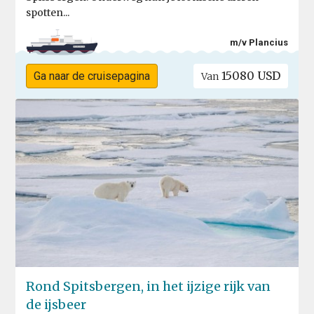
spotten...
m/v Plancius
15080 USD
Ga naar de cruisepagina
Van
Rond Spitsbergen, in het ijzige rijk van
de ijsbeer