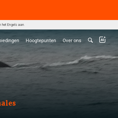
n het Engels aan.
biedingen
Hoogtepunten
Over ons
hales