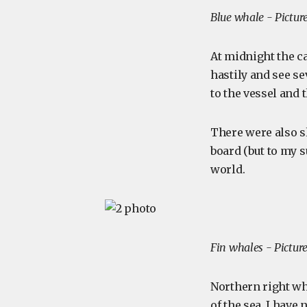
Blue whale - Pictur
At midnight the ca
hastily and see s
to the vessel and
There were also sl
board (but to my s
world.
Fin whales - Pictur
Northern right wh
of the sea. I have