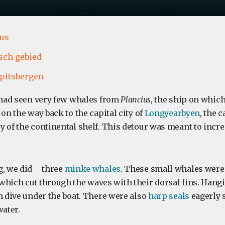
ius
sch gebied
pitsbergen
e had seen very few whales from
Plancius
, the ship on whic
 on the way back to the capital city of
Longyearbyen
, the 
y of the continental shelf. This detour was meant to incre
g, we did – three
minke whales
. These small whales were
 which cut through the waves with their dorsal fins. Hang
m dive under the boat. There were also
harp seals
eagerly s
water.