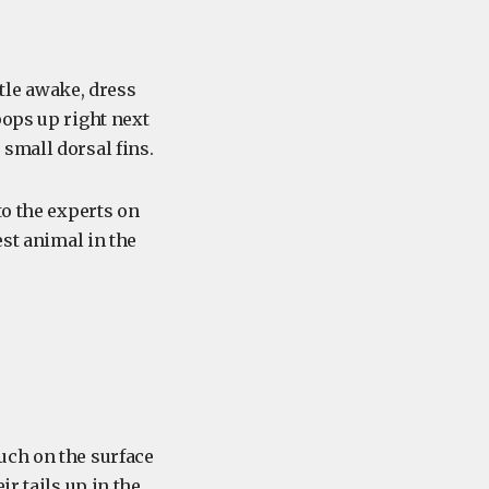
rtle awake, dress
pops up right next
small dorsal fins.
to the experts on
est animal in the
uch on the surface
r tails up in the