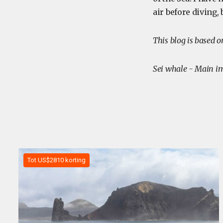
air before diving,
This blog is based 
Sei whale - Main im
Tot US$2810 korting