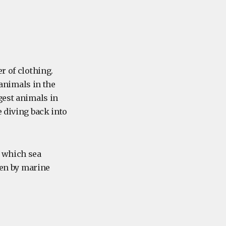
r of clothing.
animals in the
gest animals in
e diving back into
g which sea
ten by marine