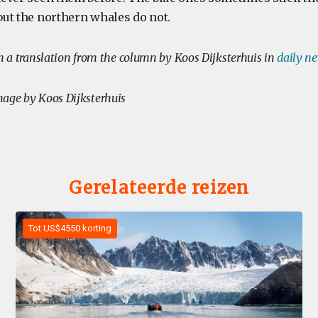
 but the northern whales do not.
on a translation from the column by Koos Dijksterhuis in
daily n
age by Koos Dijksterhuis
Gerelateerde reizen
Tot US$4550 korting