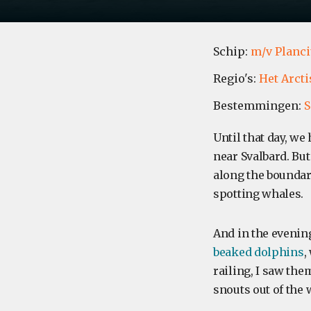
Schip:
m/v Planc
Regio's:
Het Arcti
Bestemmingen:
S
Until that day, w
near Svalbard. But
along the boundar
spotting whales.
And in the evenin
beaked dolphins
,
railing, I saw the
snouts out of the 