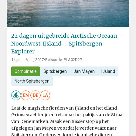
22 dagen uitgebreide Arctische Oceaan –
Noordwest-IJsland – Spitsbergen
Explorer
14 jun. - 6 jul., 2027
•
Reiscode: PLA02D27
Combinatie
Spitsbergen
Jan Mayen
IJsland
North Spitsbergen
EN
DE
LA
Laat de magische fjorden van IJsland en het eiland
Grimsey achter je en reis naar het pakijs van de Straat
van Denemarken. Maak een tussenstop op het
afgelegen Jan Mayen voordat je verder vaart naar
Spitsbergen. Onderweg kun je iconische dieren