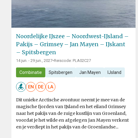
Noordelijke IJszee – Noordwest-IJsland –
Pakijs – Grimsey – Jan Mayen – IJskant
– Spitsbergen
14 jun. - 29 jun., 2027
•
Reiscode: PLA02C27
Combinatie
Spitsbergen
Jan Mayen
IJsland
EN
DE
LA
Dit unieke Arctische avontuur neemt je mee van de
magische fjorden van IJsland en het eiland Grimsey
naar het pakijs van de ruige kustlijn van Groenland,
voordat je het wilde en afgelegen Jan Mayen verkent
en je verdiept in het pakijs van de Groenlandse...