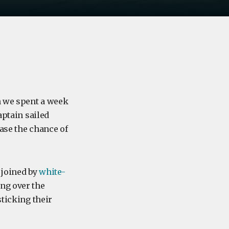
h we spent a week
captain sailed
ase the chance of
 joined by
white-
ing over the
ticking their