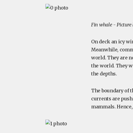
Fin whale - Picture
On deck an icy win
Meanwhile, com
world. They are no
the world. They we
the depths.
The boundary of t
currents are pushe
mammals. Hence, 