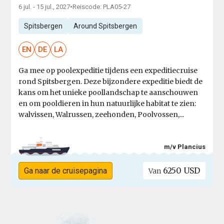
6 jul. - 15 jul., 2027
•
Reiscode: PLA05-27
Spitsbergen
Around Spitsbergen
EN
DE
LA
Ga mee op poolexpeditie tijdens een expeditiecruise
rond Spitsbergen. Deze bijzondere expeditie biedt de
kans om het unieke poollandschap te aanschouwen
en om pooldieren in hun natuurlijke habitat te zien:
walvissen, Walrussen, zeehonden, Poolvossen,...
m/v Plancius
6250 USD
Ga naar de cruisepagina
Van