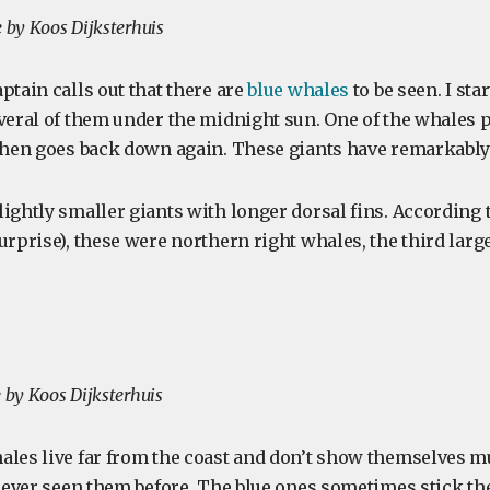
e by Koos Dijksterhuis
ptain calls out that there are
blue whales
to be seen. I sta
everal of them under the midnight sun. One of the whales 
 then goes back down again. These giants have remarkably 
ightly smaller giants with longer dorsal fins. According 
urprise), these were northern right whales, the third larg
e by Koos Dijksterhuis
ales live far from the coast and don’t show themselves m
 never seen them before. The blue ones sometimes stick thei