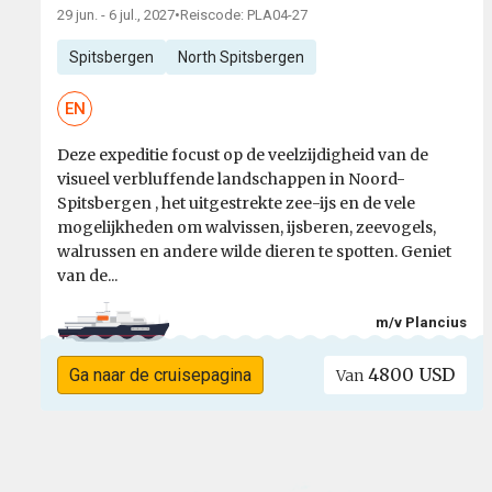
29 jun. - 6 jul., 2027
•
Reiscode: PLA04-27
Spitsbergen
North Spitsbergen
EN
Deze expeditie focust op de veelzijdigheid van de
visueel verbluffende landschappen in Noord-
Spitsbergen , het uitgestrekte zee-ijs en de vele
mogelijkheden om walvissen, ijsberen, zeevogels,
walrussen en andere wilde dieren te spotten. Geniet
van de...
m/v Plancius
4800 USD
Ga naar de cruisepagina
Van