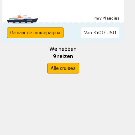
m/v Plancius
3500 USD
Ga naar de cruisepagina
Van
We hebben
9 reizen
Alle cruises