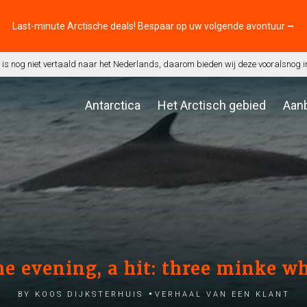
Last-minute Arctische deals! Bespaar op uw volgende avontuur ⭢
is nog niet vertaald naar het Nederlands, daarom bieden wij deze vooralsnog i
Antarctica
Het Arctisch gebied
Aan
he evening, a hit: three minke w
by Koos Dijksterhuis
Verhaal van een klant