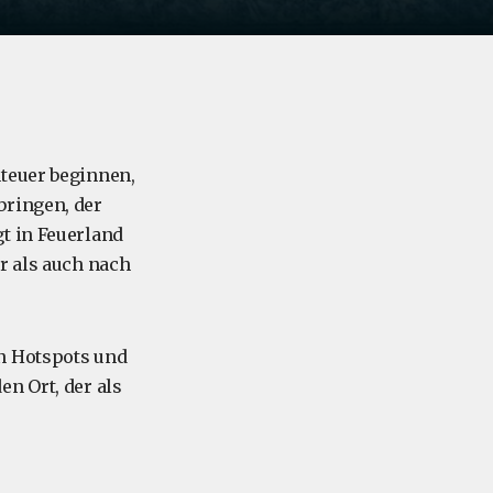
nteuer beginnen,
bringen, der
t in Feuerland
r als auch nach
en Hotspots und
n Ort, der als