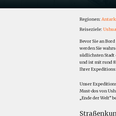
Regionen:
Antark
Reiseziele:
Ushua
Bevor Sie an Bord
werden Sie wahrsc
südlichsten Stadt
und ist mit rund 
Ihrer Expeditions
Unser Expeditions
Must-dos von Ushu
„Ende der Welt” be
Straßenkun