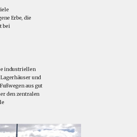
iele
ene Erbe, die
t bei
e industriellen
f Lagerhäuser und
n Fußwegen aus gut
der den zentralen
le