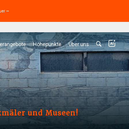
uer ⭢
erangebote
Höhepunkte
Über uns
nkmäler und Museen!