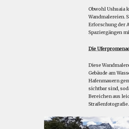
Obwohl Ushuaia kle
Wandmalereien. Si
Erforschung der A
Spaziergängen mit
Die Uferpromenad
Diese Wandmalerei
Gebäude am Wasse
Hafenmauern gemal
sichtbar sind, so
Bereichen aus lei
Straßenfotografie.