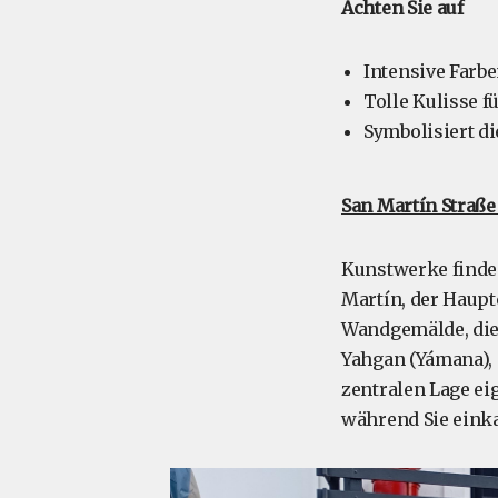
Achten Sie auf
Intensive Farbe
Tolle Kulisse f
Symbolisiert d
San Martín Straße
Kunstwerke finden
Martín, der Haupt
Wandgemälde, die 
Yahgan (Yámana), 
zentralen Lage ei
während Sie einka