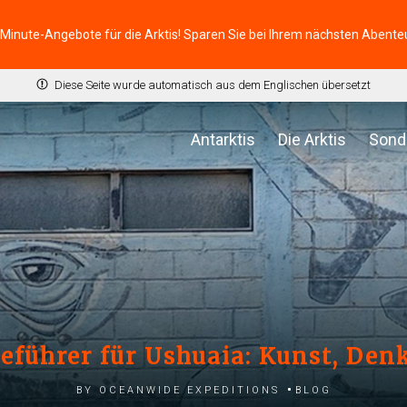
-Minute-Angebote für die Arktis! Sparen Sie bei Ihrem nächsten Abente
Diese Seite wurde automatisch aus dem Englischen übersetzt
Antarktis
Die Arktis
Sond
iseführer für Ushuaia: Kunst, De
by Oceanwide Expeditions
Blog