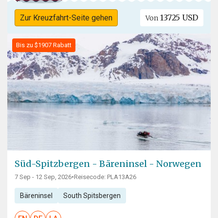
13725 USD
Zur Kreuzfahrt-Seite gehen
Von
Bis zu $1907 Rabatt
Süd-Spitzbergen - Bäreninsel - Norwegen
7 Sep - 12 Sep, 2026
•
Reisecode: PLA13A26
Bäreninsel
South Spitsbergen