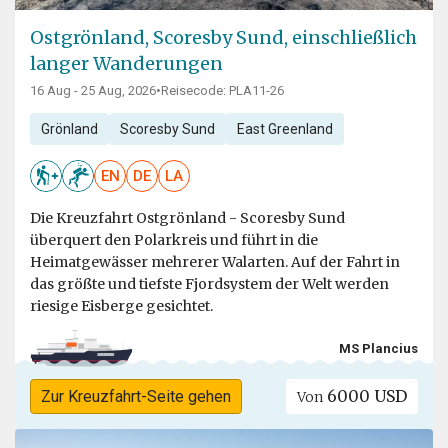
Ostgrönland, Scoresby Sund, einschließlich
langer Wanderungen
16 Aug - 25 Aug, 2026
•
Reisecode: PLA11-26
Grönland
Scoresby Sund
East Greenland
EN
DE
LA
Die Kreuzfahrt Ostgrönland - Scoresby Sund
überquert den Polarkreis und führt in die
Heimatgewässer mehrerer Walarten. Auf der Fahrt in
das größte und tiefste Fjordsystem der Welt werden
riesige Eisberge gesichtet.
MS Plancius
6000 USD
Zur Kreuzfahrt-Seite gehen
Von