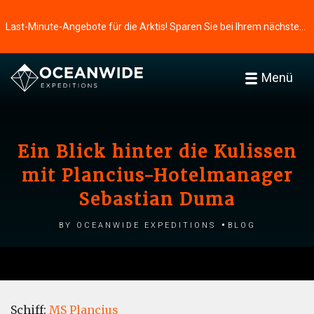
Last-Minute-Angebote für die Arktis! Sparen Sie bei Ihrem nächsten Abenteuer ⭢
Menü
Ein Blick hinter die Kulissen
mit Plancius-Hotelmanager
Sebastian Duma
by Oceanwide Expeditions
Blog
Schiff:
MS Plancius