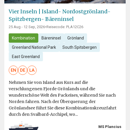
Vier Inseln | Island- Nordostgrönland-
Spitzbergen- Bäreninsel
25 Aug - 12 Sep, 2026
•
Reisecode: PLA12C26
Kombination
Bäreninsel
Grönland
Greenland National Park
South Spitsbergen
East Greenland
EN
DE
LA
Nehmen Sie von Island aus Kurs auf die
verschlungenen Fjorde Grönlands und die
wunderschöne Welt des Packeises, während Sie nach
Norden fahren. Nach der Überquerung der
Grönlandsee führt Sie diese Kombinationskreuzfahrt
durch den Svalbard-Archipel, wo...
MS Plancius