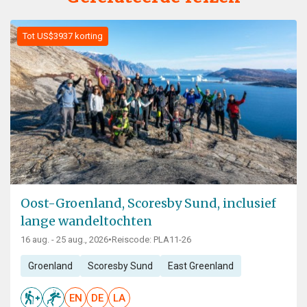
Tot US$3937 korting
Oost-Groenland, Scoresby Sund, inclusief
lange wandeltochten
16 aug. - 25 aug., 2026
•
Reiscode: PLA11-26
Groenland
Scoresby Sund
East Greenland
EN
DE
LA