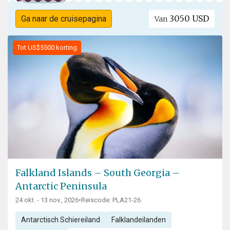
3050 USD
Ga naar de cruisepagina
Van
Tot US$5500 korting
Falkland Islands – South Georgia –
Antarctic Peninsula
24 okt. - 13 nov., 2026
•
Reiscode: PLA21-26
Antarctisch Schiereiland
Falklandeilanden