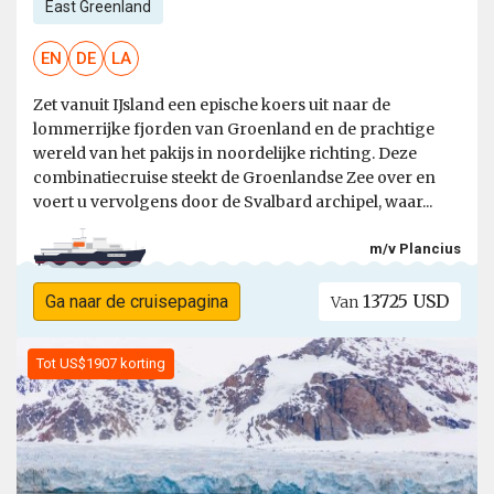
East Greenland
EN
DE
LA
Zet vanuit IJsland een epische koers uit naar de
lommerrijke fjorden van Groenland en de prachtige
wereld van het pakijs in noordelijke richting. Deze
combinatiecruise steekt de Groenlandse Zee over en
voert u vervolgens door de Svalbard archipel, waar...
m/v Plancius
13725 USD
Ga naar de cruisepagina
Van
Tot US$1907 korting