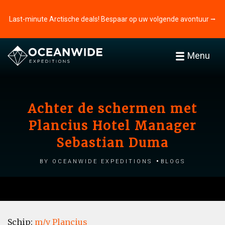
Last-minute Arctische deals! Bespaar op uw volgende avontuur ⭢
Menu
Achter de schermen met
Plancius Hotel Manager
Sebastian Duma
by Oceanwide Expeditions
Blogs
Schip:
m/v Plancius