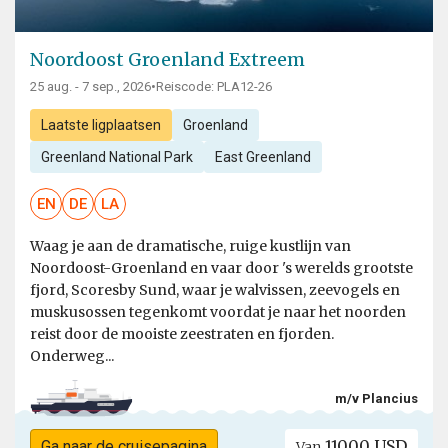
Noordoost Groenland Extreem
25 aug. - 7 sep., 2026
•
Reiscode: PLA12-26
Laatste ligplaatsen
Groenland
Greenland National Park
East Greenland
EN
DE
LA
Waag je aan de dramatische, ruige kustlijn van
Noordoost-Groenland en vaar door 's werelds grootste
fjord, Scoresby Sund, waar je walvissen, zeevogels en
muskusossen tegenkomt voordat je naar het noorden
reist door de mooiste zeestraten en fjorden.
Onderweg...
m/v Plancius
11000 USD
Ga naar de cruisepagina
Van