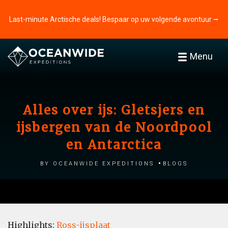
Last-minute Arctische deals! Bespaar op uw volgende avontuur ⭢
Menu
Alles over ijs: Gletsjers en
ijsbergen van de Noordpool
en Antarctica
by Oceanwide Expeditions
Blogs
Highlights:
Ross-ijsplaat