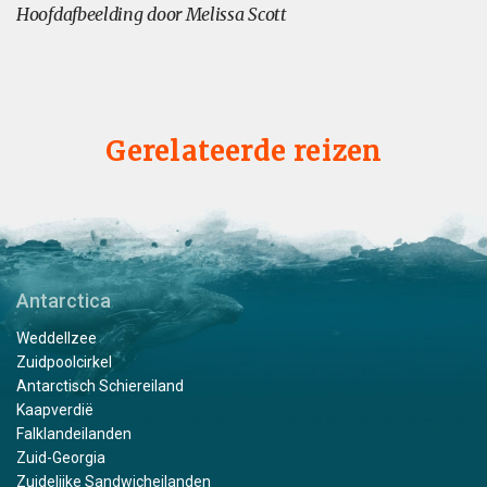
Hoofdafbeelding door Melissa Scott
Gerelateerde reizen
Antarctica
Weddellzee
Zuidpoolcirkel
Antarctisch Schiereiland
Kaapverdië
Falklandeilanden
Zuid-Georgia
Zuidelijke Sandwicheilanden