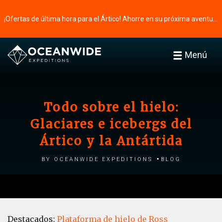
¡Ofertas de última hora para el Ártico! Ahorre en su próxima aventura ⭢
Menú
Todo sobre el hielo:
Glaciares e icebergs del
Ártico y la Antártida
by Oceanwide Expeditions
Blog
Destacados:
Plataforma de hielo de Ross