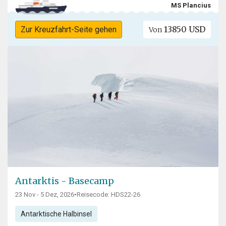
MS Plancius
13850 USD
Zur Kreuzfahrt-Seite gehen
Von
Antarktis - Basecamp
23 Nov - 5 Dez, 2026
•
Reisecode: HDS22-26
Antarktische Halbinsel