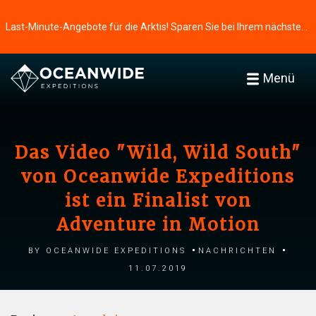
Last-Minute-Angebote für die Arktis! Sparen Sie bei Ihrem nächsten Abenteuer ⭢
Menü
Das Video "Wild, Wild South"
von Oceanwide Expeditions
ist ein Finalist von
Adventure in Motion
by Oceanwide Expeditions
Nachrichten
11.07.2019