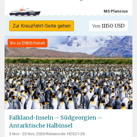
MS Plancius
11150 USD
Zur Kreuzfahrt-Seite gehen
Von
Bis zu $5800 Rabatt
Falkland-Inseln – Südgeorgien –
Antarktische Halbinsel
3 Nov - 23 Nov, 2026
•
Reisecode: HDS21-26