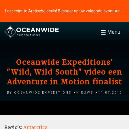
Last-minute Arctische deals! Bespaar op uw volgende avontuur ⭢
Menu
Oceanwide Expeditions'
"Wild, Wild South" video een
Adventure in Motion finalist
by Oceanwide Expeditions
Nieuws
11.07.2019
Regio's:
Antarctica