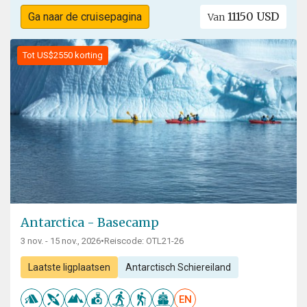
11150 USD
Ga naar de cruisepagina
Van
Tot US$2550 korting
Antarctica - Basecamp
3 nov. - 15 nov., 2026
•
Reiscode: OTL21-26
Laatste ligplaatsen
Antarctisch Schiereiland
EN