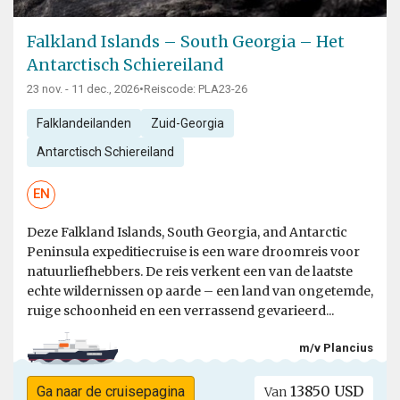
Falkland Islands – South Georgia – Het
Antarctisch Schiereiland
23 nov. - 11 dec., 2026
•
Reiscode: PLA23-26
Falklandeilanden
Zuid-Georgia
Antarctisch Schiereiland
EN
Deze Falkland Islands, South Georgia, and Antarctic
Peninsula expeditiecruise is een ware droomreis voor
natuurliefhebbers. De reis verkent een van de laatste
echte wildernissen op aarde – een land van ongetemde,
ruige schoonheid en een verrassend gevarieerd...
m/v Plancius
13850 USD
Ga naar de cruisepagina
Van