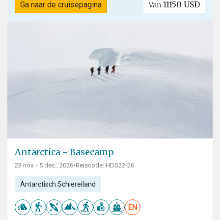
11150 USD
Ga naar de cruisepagina
Van
Antarctica - Basecamp
23 nov. - 5 dec., 2026
•
Reiscode: HDS22-26
Antarctisch Schiereiland
EN