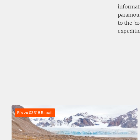
informat
paramoun
to the 'c
expediti
Bis zu $3518 Rabatt