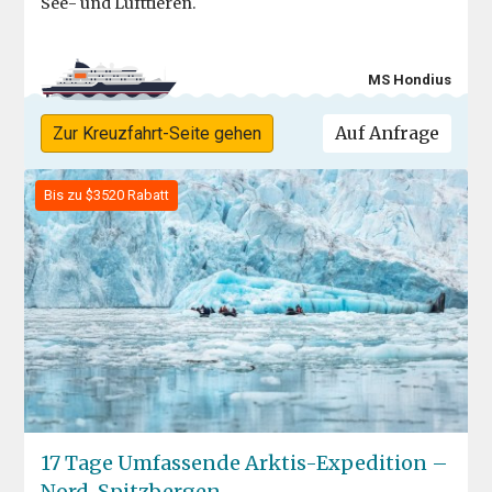
See- und Lufttieren.
MS Hondius
Auf Anfrage
Zur Kreuzfahrt-Seite gehen
Bis zu $3520 Rabatt
17 Tage Umfassende Arktis-Expedition –
Nord-Spitzbergen