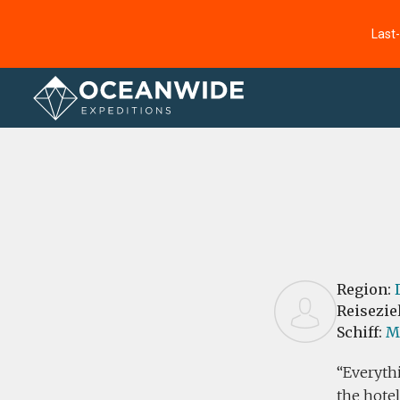
Last
Startseite
Bewertungen
Region:
Reisezie
Schiff:
M
Everythi
the hotel