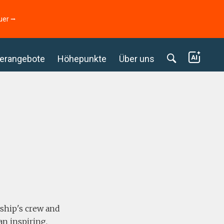
uer ⭢
erangebote
Höhepunkte
Über uns
 ship's crew and
an inspiring,