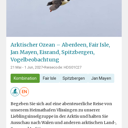
Arktischer Ozean – Aberdeen, Fair Isle,
Jan Mayen, Eisrand, Spitzbergen,
Vogelbeobachtung
21 Mai - 1 Jun, 2027
•
Reisecode: HDS01C27
Kombination
Fair Isle
Spitzbergen
Jan Mayen
EN
Begeben Sie sich auf eine abenteuerliche Reise von
unserem Heimathafen Vlissingen zu unserer
Lieblingsinselgruppe in der Arktis und halten Sie
Ausschau nach Walen und anderen arktischen Land-,