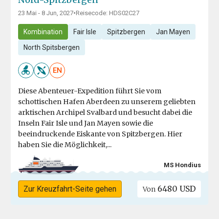
23 Mai - 8 Jun, 2027
•
Reisecode: HDS02C27
Kombination
Fair Isle
Spitzbergen
Jan Mayen
North Spitsbergen
EN
Diese Abenteuer-Expedition führt Sie vom
schottischen Hafen Aberdeen zu unserem geliebten
arktischen Archipel Svalbard und besucht dabei die
Inseln Fair Isle und Jan Mayen sowie die
beeindruckende Eiskante von Spitzbergen. Hier
haben Sie die Möglichkeit,...
MS Hondius
6480 USD
Zur Kreuzfahrt-Seite gehen
Von