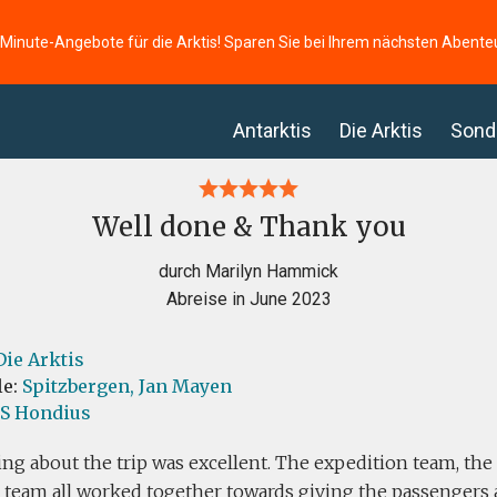
-Minute-Angebote für die Arktis! Sparen Sie bei Ihrem nächsten Abente
Antarktis
Die Arktis
Sond
Well done & Thank you
durch Marilyn Hammick
Abreise in June 2023
Die Arktis
le:
Spitzbergen,
Jan Mayen
S Hondius
ng about the trip was excellent. The expedition team, the
 team all worked together towards giving the passengers 