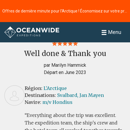
Offres de dernière minute pour l’Arctique ! Économisez sur votre prochaine aventure ⭢
Accueil
Commentaires
Menu
Well done & Thank you
par Marilyn Hammick
Départ en June 2023
Région:
L'Arctique
Destinations:
Svalbard,
Jan Mayen
Navire:
m/v Hondius
Everything about the trip was excellent.
The expedition team, the ship's crew and