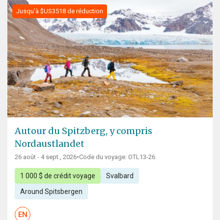
Jusqu'à $US3518 de réduction
Autour du Spitzberg, y compris
Nordaustlandet
26 août - 4 sept., 2026
•
Code du voyage: OTL13-26
1 000 $ de crédit voyage
Svalbard
Around Spitsbergen
EN