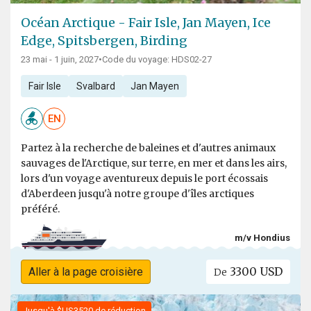
Océan Arctique - Fair Isle, Jan Mayen, Ice
Edge, Spitsbergen, Birding
23 mai - 1 juin, 2027
•
Code du voyage: HDS02-27
Fair Isle
Svalbard
Jan Mayen
EN
Partez à la recherche de baleines et d'autres animaux
sauvages de l'Arctique, sur terre, en mer et dans les airs,
lors d'un voyage aventureux depuis le port écossais
d'Aberdeen jusqu'à notre groupe d'îles arctiques
préféré.
m/v Hondius
3300 USD
Aller à la page croisière
De
Jusqu'à $US3520 de réduction