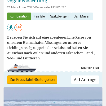
Vogelbeobachtung
21 Mai - 1 Jun, 2027
•
Reisecode: HDS01C27
Kombination
Fair Isle
Spitzbergen
Jan Mayen
EN
Begeben Sie sich auf eine abenteuerliche Reise von
unserem Heimathafen Vlissingen zu unserer
Lieblingsinselgruppe in der Arktis und halten Sie
Ausschau nach Walen und anderen arktischen Land-,
See- und Lufttieren.
MS Hondius
Auf Anfrage
Zur Kreuzfahrt-Seite gehen