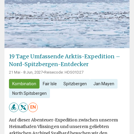
19 Tage Umfassende Arktis-Expedition –
Nord-Spitzbergen-Entdecker
21 Mai - 8 Jun, 2027
•
Reisecode: HDS01D27
Kombination
Fair Isle
Spitzbergen
Jan Mayen
North Spitsbergen
EN
Auf dieser Abenteuer-Expedition zwischen unserem
Heimathafen Vlissingen und unserem geliebten
arktischen Archipel Svalbard besuchen wir den