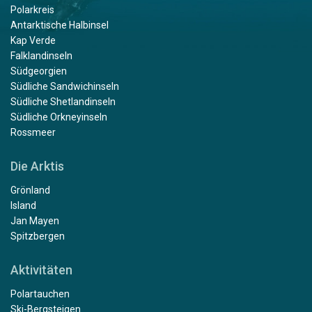
Polarkreis
Antarktische Halbinsel
Kap Verde
Falklandinseln
Südgeorgien
Südliche Sandwichinseln
Südliche Shetlandinseln
Südliche Orkneyinseln
Rossmeer
Die Arktis
Grönland
Island
Jan Mayen
Spitzbergen
Aktivitäten
Polartauchen
Ski-Bergsteigen