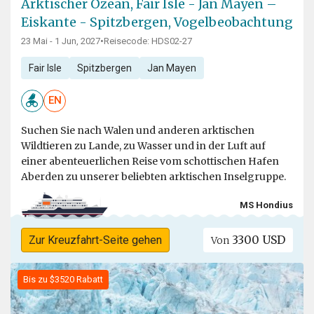
Arktischer Ozean, Fair Isle - Jan Mayen –
Eiskante - Spitzbergen, Vogelbeobachtung
23 Mai - 1 Jun, 2027
•
Reisecode: HDS02-27
Fair Isle
Spitzbergen
Jan Mayen
EN
Suchen Sie nach Walen und anderen arktischen
Wildtieren zu Lande, zu Wasser und in der Luft auf
einer abenteuerlichen Reise vom schottischen Hafen
Aberden zu unserer beliebten arktischen Inselgruppe.
MS Hondius
3300 USD
Zur Kreuzfahrt-Seite gehen
Von
Bis zu $3520 Rabatt