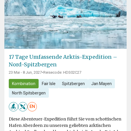
17 Tage Umfassende Arktis-Expedition –
Nord-Spitzbergen
23 Mai - 8 Jun, 2027
•
Reisecode: HDS02C27
Kombination
Fair Isle
Spitzbergen
Jan Mayen
North Spitsbergen
EN
Diese Abenteuer-Expedition führt Sie vom schottischen
Hafen Aberdeen zu unserem geliebten arktischen