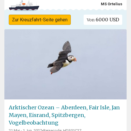
MS Ortelius
6000 USD
Zur Kreuzfahrt-Seite gehen
Von
Arktischer Ozean – Aberdeen, Fair Isle, Jan
Mayen, Eisrand, Spitzbergen,
Vogelbeobachtung
21 Mai - 1 Jun, 2027
•
Reisecode: HDS01C27