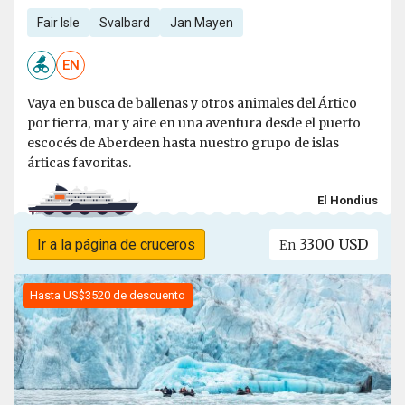
Fair Isle
Svalbard
Jan Mayen
EN
Vaya en busca de ballenas y otros animales del Ártico
por tierra, mar y aire en una aventura desde el puerto
escocés de Aberdeen hasta nuestro grupo de islas
árticas favoritas.
El Hondius
3300 USD
Ir a la página de cruceros
En
Hasta US$3520 de descuento