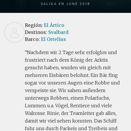
Salida en June 2018
Región:
El Ártico
Destinos:
Svalbard
Barco:
El Ortelius
Nachdem wir 2 Tage sehr erfolglos und
frustriert nach dem König der Arktis
gesucht haben, wurden wir gleich mit
mehreren Eisbären belohnt. Ein Bär fing
sogar vor unseren Augen eine Robbe und
verspeiste sie. Wir sahen außerdem
unterwegs Robben, einen Polarfuchs,
Lummen u.a. Vögel, Rentiere und viele
Walrosse. Rinie, der Teamleiter gab alles,
damit wir viel sehen konnten. Das Schiff
fuhr uns durch Packeis und Treibeis und