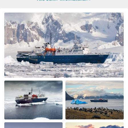
WOW! This voyage exceeded my expectation. When my
husband booked the expedition ship, I was concerned
about the comfort of the cabins and common area, and
even more nervous about the meals. I had no reason to
be nervous - the ship is very modern, the cabins and
common area swell appointed. The lounge was were we
spent most of our free time mingling with fellow
travels. (When we weren’t on deck or in the bridge). The
small ship environment really fostered mingling with
both staff and other guests. The food was plentiful,
varied and of excellent quality and taste. The cruise staff
couldn’t do enough for us - they accommodated my
dietary restriction beyond what I expected. There was a
nice BBQ on deck one evening (in snow flurries….but
there was mulled wine to warm us up). Another
afternoon there was hot chocolate spiked with rum.
Every afternoon there was nice snack brought up. The
best part of the trip was the expedition team. Led by
expedition team leader Pippa and assistant leader
George, the entire team entertained us with great