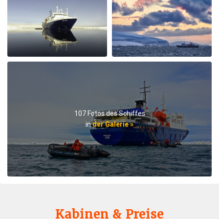
lectures when they were not taking us on outings. We
saw plenty of wildlife daily. Weather prevented us from
flying to the emperor penguin colony,, but the team
took our safety seriously and we appreciated that. We
got to visit other penguin colonies, sometimes viewing
from the zodiac, and on most days landings and a walk
on ice.The small ship size allowed us to to off ship daily,
including 2 scenic helicopter flights. The staff paid
attention to details even for this - each flight every
passenger had a window seat. The helicopter pilots
were very friendly and made the flights very
107 Fotos des Schiffes
memorable. If you are considering an Antarctic trip, I
in
der Galerie »
highly recommend doing it on a small ship like the
Ortellius.
Kabinen & Preise