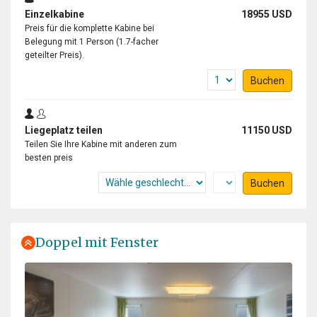
Einzelkabine
18955 USD
Preis für die komplette Kabine bei
Belegung mit 1 Person (1.7-facher
geteilter Preis).
Experience of a lifetime
Buchen
durch Dušan Bajana
Antarktis
Liegeplatz teilen
11150 USD
Thanks to a great expedition plan, luck in the weather,
Teilen Sie Ihre Kabine mit anderen zum
and an absolutely incredible expedition team, we had
besten preis
the experience of a lifetime. Every day was a unique
experience, and every single day was absolutely
Buchen
fantastic. I saw a lot of amazing places, but this
expedition surpassed them all.
Doppel mit Fenster