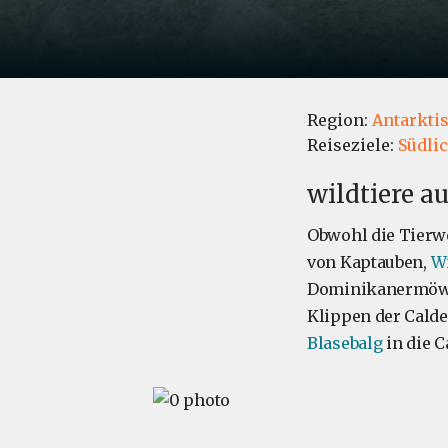
Region:
Antarkti
Reiseziele:
Südli
wildtiere a
Obwohl die Tierwe
von Kaptauben,
W
Dominikanermö
Klippen der Cald
Blasebalg
in die C