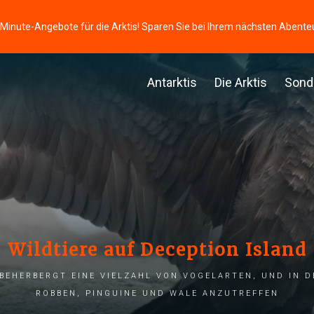
-Minute-Angebote für die Arktis! Sparen Sie bei Ihrem nächsten Abente
Antarktis
Die Arktis
Sond
Wildtiere auf Deception Island
beherbergt eine Vielzahl von Vogelarten, und in 
Robben, Pinguine und Wale anzutreffen