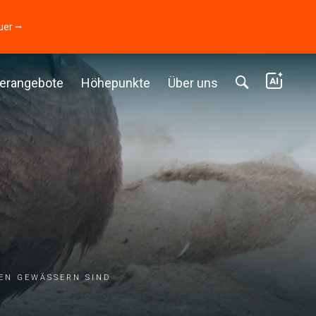
uer ⭢
erangebote
Höhepunkte
Über uns
den Gewässern sind