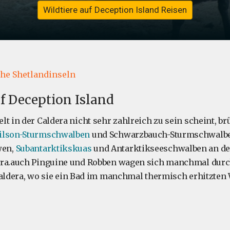
Wildtiere auf Deception Island Reisen
s
che Shetlandinseln
uf Deception Island
lt in der Caldera nicht sehr zahlreich zu sein scheint, b
ilson-Sturmschwalben
und Schwarzbauch-Sturmschwalb
wen,
Subantarktikskuas
und Antarktikseeschwalben an de
era.auch Pinguine und Robben wagen sich manchmal dur
aldera, wo sie ein Bad im manchmal thermisch erhitzten