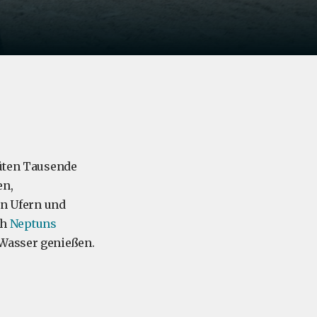
rüten Tausende
en,
n Ufern und
ch
Neptuns
 Wasser genießen.