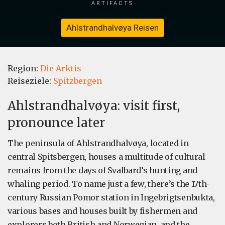
artifacts
Ahlstrandhalvøya Reisen
Region:
Die Arktis
Reiseziele:
Spitzbergen
Ahlstrandhalvøya: visit first,
pronounce later
The peninsula of Ahlstrandhalvøya, located in
central Spitsbergen, houses a multitude of cultural
remains from the days of Svalbard’s hunting and
whaling period. To name just a few, there’s the 17th-
century Russian Pomor station in Ingebrigtsenbukta,
various bases and houses built by fishermen and
explorers both British and Norwegian, and the