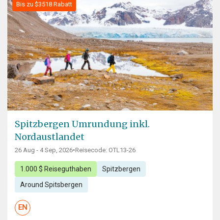
Bis zu $3518 Rabatt
Spitzbergen Umrundung inkl.
Nordaustlandet
26 Aug - 4 Sep, 2026
•
Reisecode: OTL13-26
1.000 $ Reiseguthaben
Spitzbergen
Around Spitsbergen
EN