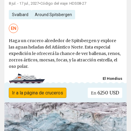
8 jul. - 17 jul., 2027
•
Código del viaje: HDS08-27
Svalbard
Around Spitsbergen
EN
Haga un crucero alrededor de Spitsbergen y explore
las aguas heladas del Atlántico Norte. Esta especial
expedición le ofrecerá la chance de ver ballenas, renos,
zorros árticos, morsas, focas, y la atracción estrella, el
oso polar.
El Hondius
6250 USD
Ir a la página de cruceros
En