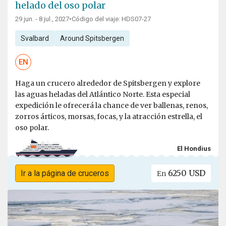
helado del oso polar
29 jun. - 8 jul., 2027
•
Código del viaje: HDS07-27
Svalbard
Around Spitsbergen
EN
Haga un crucero alrededor de Spitsbergen y explore
las aguas heladas del Atlántico Norte. Esta especial
expedición le ofrecerá la chance de ver ballenas, renos,
zorros árticos, morsas, focas, y la atracción estrella, el
oso polar.
El Hondius
6250 USD
Ir a la página de cruceros
En