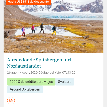
Hasta US$3518 de descuento
Alrededor de Spitsbergen incl.
Nordaustlandet
26 ago. - 4 sept., 2026
•
Código del viaje: OTL13-26
1000 $ de crédito para viajes
Svalbard
Around Spitsbergen
EN