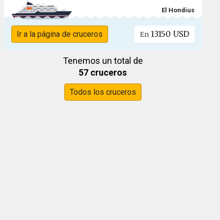
El Hondius
13150 USD
Ir a la página de cruceros
En
Tenemos un total de
57 cruceros
Todos los cruceros