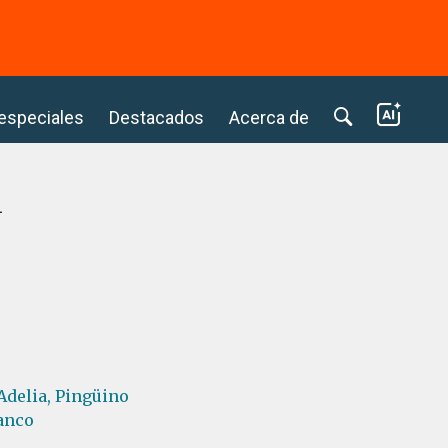
⭢
 especiales
Destacados
Acerca de
m
Adelia,
Pingüino
lanco