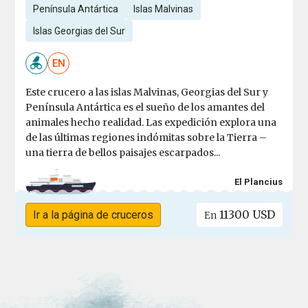
Península Antártica
Islas Malvinas
Islas Georgias del Sur
EN
Este crucero a las islas Malvinas, Georgias del Sur y
Península Antártica es el sueño de los amantes del
animales hecho realidad. Las expedición explora una
de las últimas regiones indómitas sobre la Tierra –
una tierra de bellos paisajes escarpados...
El Plancius
11300 USD
Ir a la página de cruceros
En