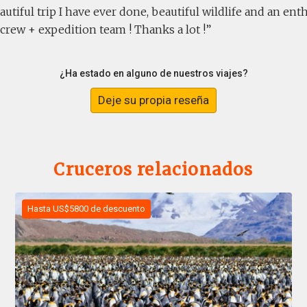
utiful trip I have ever done, beautiful wildlife and an ent
crew + expedition team ! Thanks a lot !
¿Ha estado en alguno de nuestros viajes?
Deje su propia reseña
Cruceros relacionados
Hasta US$5800 de descuento