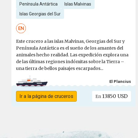
Península Antártica
Islas Malvinas
Islas Georgias del Sur
EN
Este crucero a las islas Malvinas, Georgias del Sur y
Península Antártica es el sueño de los amantes del
animales hecho realidad. Las expedición explora una
de las últimas regiones indómitas sobre la Tierra –
una tierra de bellos paisajes escarpados...
El Plancius
13850 USD
Ir a la página de cruceros
En