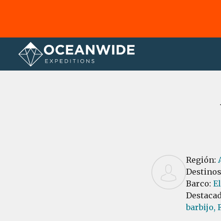
Página principal
Reseñas
Región:
Destino
Barco:
E
Destaca
barbijo,