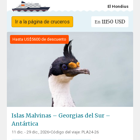
El Hondius
11150 USD
Ir a la página de cruceros
En
Hasta US$5600 de descuento
Islas Malvinas – Georgias del Sur –
Antártica
11 dic. - 29 dic., 2026
•
Código del viaje: PLA24-26