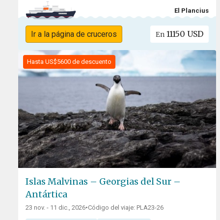
El Plancius
11150 USD
Ir a la página de cruceros
En
Hasta US$5600 de descuento
Islas Malvinas – Georgias del Sur –
Antártica
23 nov. - 11 dic., 2026
•
Código del viaje: PLA23-26