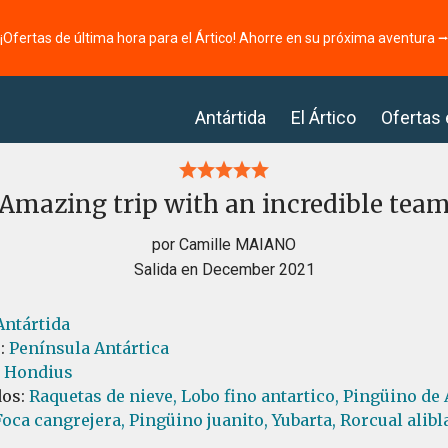
¡Ofertas de última hora para el Ártico! Ahorre en su próxima aventura 
Antártida
El Ártico
Ofertas
Amazing trip with an incredible tea
por Camille MAIANO
Salida en December 2021
Antártida
s:
Península Antártica
l Hondius
dos:
Raquetas de nieve,
Lobo fino antartico,
Pingüino de 
Foca cangrejera,
Pingüino juanito,
Yubarta,
Rorcual alib