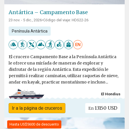
Antártica – Campamento Base
23 nov. - 5 dic., 2026
•
Código del viaje: HDS22-26
Península Antártica
EN
El crucero Campamento Base a la Península Antártica
le ofrece una miríada de maneras de explorar y
disfrutar de la región Antártica. Esta expedición le
permitirá realizar caminatas, utilizar raquetas de nieve,
andar en kayak, practicar montañismo e incluso...
El Hondius
13150 USD
Ir a la página de cruceros
En
Hasta US$5600 de descuento