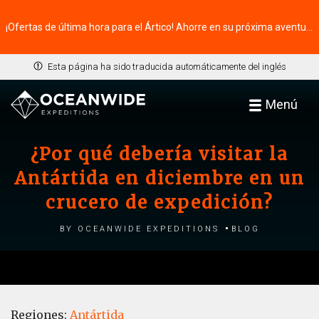
¡Ofertas de última hora para el Ártico! Ahorre en su próxima aventura ⭢
Esta página ha sido traducida automáticamente del inglés
Menú
¿Por qué debería visitar la
Antártida en diciembre en un
crucero de expedición?
by Oceanwide Expeditions
Blog
Regiones:
Antártida