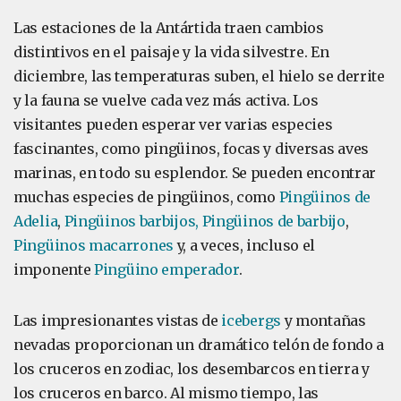
Las estaciones de la Antártida traen cambios
distintivos en el paisaje y la vida silvestre. En
diciembre, las temperaturas suben, el hielo se derrite
y la fauna se vuelve cada vez más activa. Los
visitantes pueden esperar ver varias especies
fascinantes, como pingüinos, focas y diversas aves
marinas, en todo su esplendor. Se pueden encontrar
muchas especies de pingüinos, como
Pingüinos de
Adelia
,
Pingüinos
barbijos,
Pingüinos
de barbijo
,
Pingüinos macarrones
y, a veces, incluso el
imponente
Pingüino emperador
.
Las impresionantes vistas de
icebergs
y montañas
nevadas proporcionan un dramático telón de fondo a
los cruceros en zodiac, los desembarcos en tierra y
los cruceros en barco. Al mismo tiempo, las