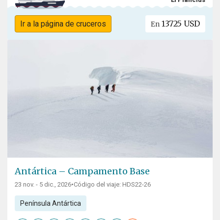
13725 USD
Ir a la página de cruceros
En
Antártica – Campamento Base
23 nov. - 5 dic., 2026
•
Código del viaje: HDS22-26
Península Antártica