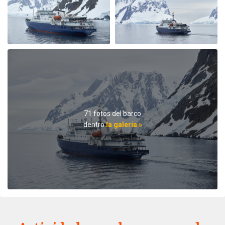
hoping for. Incredible number of whales and pinguins
and beautiful weather after a very stormy drake
passage. Crew and guides were amazing with all the
interesting lectures and wonderful food and service.
Also the other guests on the boat were great. I truly
recommend this trip.
71 fotos del barco
dentro
la galería »
Antarctica
por Hedda von Olnhausen
Antártida
Very unique trip to the Antarctic Peninsula and South
Circle. The staff made the trip so special. Experienced
expedition crew, good food and overall very happy with
the trip.