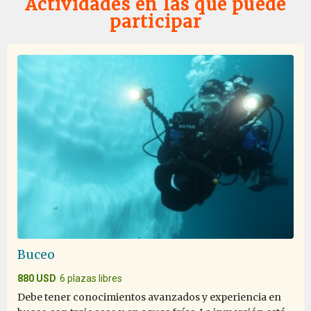
Actividades en las que puede
participar
Seconda volta ancora meglio della prima!!
por Barbara Nave
Antártida
Sono ritornata in Antartide dopo 6 anni..il mio paradiso
personale a cui si accede dopo l' inferno del passaggio
di Drake..sempre sulla Plancius perché e' la nave
perfetta, piccola, organizzatissima e green..non
pensavo che avrei uguagliato le emozioni di 6 anni
fa..invece il viaggio e' stato ancora più fantastico e
spettacolare..quante balene, quante orche, centinaia di
pinguini, le foche, all'atmosfera e cormorani..non
potevo chiedere di più.. e' stato indimenticabile! Grazie
di cuore e sono cetta che tra qualche anno, non troppi,
ci sara' pure la terza volta!!
Buceo
880 USD
6 plazas libres
Debe tener conocimientos avanzados y experiencia en