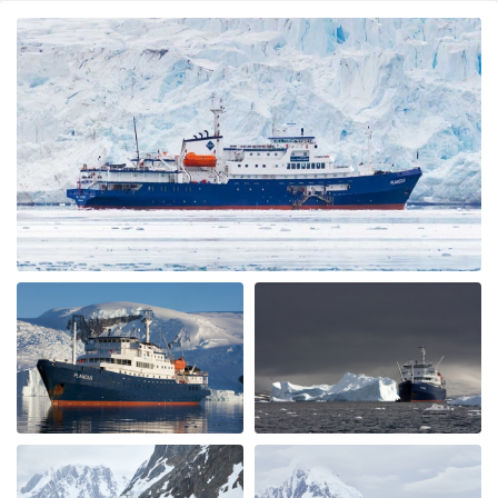
Best company, best trip and best wild life ever! We will
book again with OceanWide!
Great Antarctica - Polar Circle - Whale
watching trip
por Sylvia Vergeer
Antártida
We had a great trip which gave us all that we were