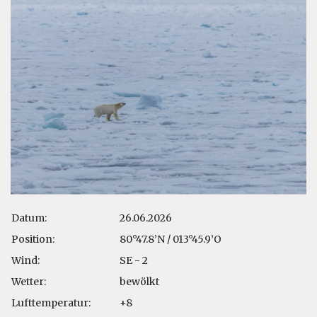
Datum:
26.06.2026
Position:
80°47.8’N / 013°45.9’O
Wind:
SE - 2
Wetter:
bewölkt
Lufttemperatur:
+8