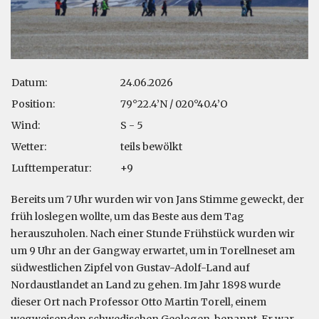
Datum:
24.06.2026
Position:
79°22.4’N / 020°40.4’O
Wind:
S - 5
Wetter:
teils bewölkt
Lufttemperatur:
+9
Bereits um 7 Uhr wurden wir von Jans Stimme geweckt, der
früh loslegen wollte, um das Beste aus dem Tag
herauszuholen. Nach einer Stunde Frühstück wurden wir
um 9 Uhr an der Gangway erwartet, um in Torellneset am
südwestlichen Zipfel von Gustav-Adolf-Land auf
Nordaustlandet an Land zu gehen. Im Jahr 1898 wurde
dieser Ort nach Professor Otto Martin Torell, einem
wegweisenden schwedischen Geologen, benannt. Er war