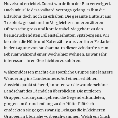
Hovelsrud errichtet. Zuerst wurde ihm der Bau verweigert.
Doch mit Hilfe des Svalbard-Vertrags gelang es ihm die
Erlaubnis doch noch zu erhalten. Die gesamte Hütte ist aus
Treibholz gebaut und im Vergleich zu anderen älteren
Hütten sehr gross und komfortabel. Sie gehört zu den
beeindruckendsten Fallenstellerhütten Spitzbergens. Wir
betraten die Hütte und Kat erzählte uns von ihrer Feldarbeit
in der Lagune von Mushamna. In dieser Zeit durfte sie im
Februar während einer Woche hier wohnen. Es war sehr
interessant ihren Geschichten zuzuhören.
Währenddessen machte die sportliche Gruppe eine längere
Wanderung ins Landesinnere. Auf einem erhöhten
Aussichtspunkt stehend, konnten wir die wunderschöne
Landschaft des Tårndalen überblicken. Die mittleren
Gruppen, die langsam gehend die Gegend erkundeten,
gingen am Strand entlang zu der Hütte. Plötzlich
entdeckten sie gegen zwanzig Belugas die in kleineren
Gruppen in Ufernähe vorbeischwammen. Welch ein Glück