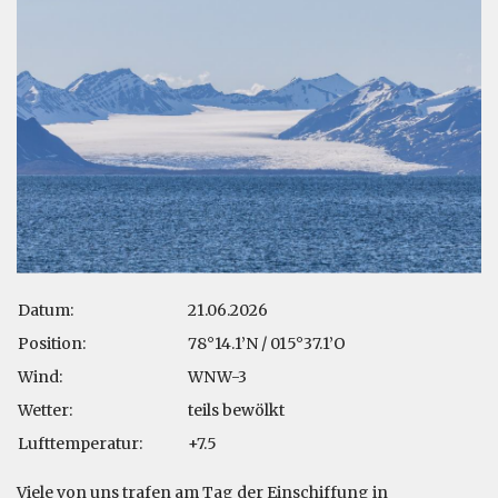
Datum:
21.06.2026
Position:
78°14.1’N / 015°37.1’O
Wind:
WNW-3
Wetter:
teils bewölkt
Lufttemperatur:
+7.5
Viele von uns trafen am Tag der Einschiffung in