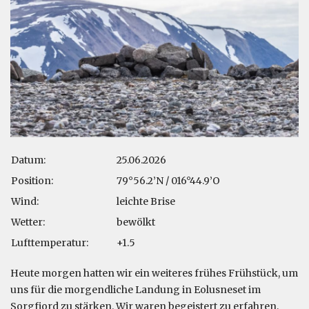
Datum:
25.06.2026
Position:
79°56.2’N / 016°44.9’O
Wind:
leichte Brise
Wetter:
bewölkt
Lufttemperatur:
+1.5
Heute morgen hatten wir ein weiteres frühes Frühstück, um
uns für die morgendliche Landung in Eolusneset im
Sorgfjord zu stärken. Wir waren begeistert zu erfahren,