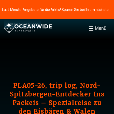
Last-Minute-Angebote für die Arktis! Sparen Sie bei Ihrem nächsten Abenteuer ⭢
Startseite
Trip-Logs
Menü
PLA05-26, trip log, Nord-
Spitzbergen-Entdecker Ins
Packeis – Spezialreise zu
den Eisbären & Walen