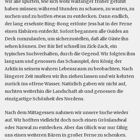
Wir alle spürten, wie sich wohl Walfänger früher gefühlt
haben müssen; während Stunden zu schauen, zu warten, zu
suchen und zu hoffen etwas zu entdecken. Dann endlich,
der lang ersehnte Bing-Bong ertönte: Jess hat in der Ferne
einen Eisbären entdeckt. Sofort begannen alle Guides an
Deck rumzulaufen, um sicherzustellen, daß alle Gäste ihn
sehen können. Der Bär lief schnell im Zick-Zack, ein
typisches Suchverhalten, durch die Gegend. Wir folgten ihm
langsam und genossen das Schauspiel, den König der
Arktis in seinem wahren Lebensraum zu beobachten. Nach
längerer Zeit mußten wir ihn ziehen lassen und wir kehrten
zurück ins offene Wasser. Natürlich gaben wir nicht auf,
suchten weiterhin die Landschaft ab und genossen die
einzigartige Schönheit des Nordens.
Nach dem Mittagessen nahmen wir unsere Suche wieder
auf. Wir hofften vielleicht doch noch einen Grönlandwal
oder Narwal zu entdecken. Aber das Glück war nur fähig
uns einen weiteren Bären in großer Ferne zu schenken.