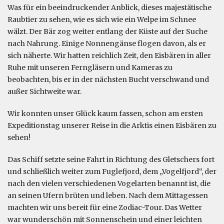
Was für ein beeindruckender Anblick, dieses majestätische
Raubtier zu sehen, wie es sich wie ein Welpe im Schnee
wälzt. Der Bär zog weiter entlang der Küste auf der Suche
nach Nahrung. Einige Nonnengänse flogen davon, als er
sich näherte. Wir hatten reichlich Zeit, den Eisbären in aller
Ruhe mit unseren Ferngläsern und Kameras zu
beobachten, bis er in der nächsten Bucht verschwand und
außer Sichtweite war.
Wir konnten unser Glück kaum fassen, schon am ersten
Expeditionstag unserer Reise in die Arktis einen Eisbären zu
sehen!
Das Schiff setzte seine Fahrt in Richtung des Gletschers fort
und schließlich weiter zum Fuglefjord, dem „Vogelfjord“, der
nach den vielen verschiedenen Vogelarten benannt ist, die
an seinen Ufern brüten und leben. Nach dem Mittagessen
machten wir uns bereit für eine Zodiac-Tour. Das Wetter
war wunderschön mit Sonnenschein und einer leichten