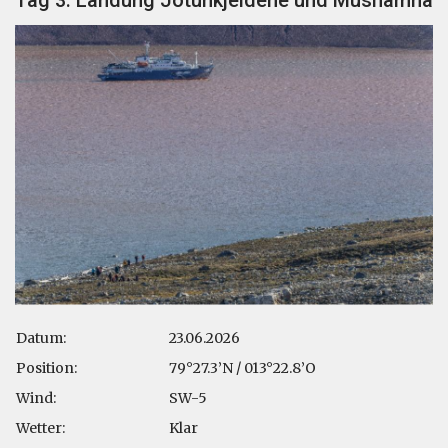
Datum:
23.06.2026
Position:
79°27.3’N / 013°22.8’O
Wind:
SW-5
Wetter:
Klar