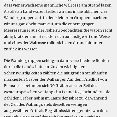
dass vier erwachsene männliche Walrosse am Strand lagen.
Als alle an Land waren, teilten wir uns in die üblichen vier
Wandergruppen auf. In den kleineren Gruppen machten
wir uns ganz behutsam auf, um die enorm groβen
Meeressäuger aus der Nähe zu beobachten. Sie waren recht
aktiv, kratzten und streckten sich auf lustige Art und Weise
und eines der Walrosse rollte sich den Strand hinunter
zurück ins Wasser.
Die Wandergruppen schlugen dann verschiedene Routen
durch die Landschaft ein. Zu den wichtigsten
Sehenswürdigkeiten zählten die mit großen Steinhaufen
markierten Gräber der Walfänger. Auf dem Friedhof von
Eolusneset befinden sich 30 Gräber aus der Zeit des
westeuropäischen Walfangs im 17. und 18. Jahrhundert. Die
Zahl der Gräber nahm im Laufe der Jahre zu, da während
der Zeit des Walfangs stets dieselben wenigen
ausgewählten Orte als Begräbnisstätten genutzt wurden.
Das Eolus-Kreuz auf der Anhöhe wurde von Kapitän C.