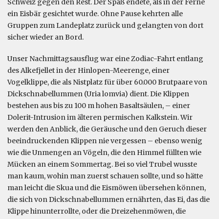
Schweiz gegen den Rest. Der Spaß endete, als in der Ferne
ein Eisbär gesichtet wurde. Ohne Pause kehrten alle
Gruppen zum Landeplatz zurück und gelangten von dort
sicher wieder an Bord.
Unser Nachmittagsausflug war eine Zodiac-Fahrt entlang
des Alkefjellet in der Hinlopen-Meerenge, einer
Vogelklippe, die als Nistplatz für über 60.000 Brutpaare von
Dickschnabellummen (Uria lomvia) dient. Die Klippen
bestehen aus bis zu 100 m hohen Basaltsäulen, – einer
Dolerit-Intrusion im älteren permischen Kalkstein. Wir
werden den Anblick, die Geräusche und den Geruch dieser
beeindruckenden Klippen nie vergessen – ebenso wenig
wie die Unmengen an Vögeln, die den Himmel füllten wie
Mücken an einem Sommertag. Bei so viel Trubel wusste
man kaum, wohin man zuerst schauen sollte, und so hätte
man leicht die Skua und die Eismöwen übersehen können,
die sich von Dickschnabellummen ernährten, das Ei, das die
Klippe hinunterrollte, oder die Dreizehenmöwen, die