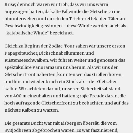
Brise; dennoch waren wir froh, dass wir uns warm
angezogen hatten, da kalte Fallwinde die Gletscherarme
hinunterwehen und durch den Trichtereffekt der Täler an
Geschwindigkeit gewinnen – diese Winde werden auch als
„katabatische Winde“ bezeichnet.
Gleich zu Beginn der Zodiac-Tour sahen wir unsere ersten
Papageitaucher, Dickschnabellummen und
Küstenseeschwalben. Wir fuhren weiter und genossen das
spektakuläre Panorama um uns herum. Als wir uns der
Gletscherfront näherten, konnten wir das Grollen hören,
und hin und wieder brach ein Stück ab – der Gletscher
kalbte. Wir achteten darauf, unseren Sicherheitsabstand
von 400 m einzuhalten und hatten groβe Freude daran, die
hoch aufragende Gletscherfront zu beobachten und auf das
nächste Kalben zu warten.
Die gesamte Bucht war mit Eisbergen übersät, die vom
Svitjodbreen abgebrochen waren. Es war faszinierend,