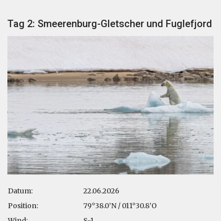
Tag 2: Smeerenburg-Gletscher und Fuglefjord
Datum:
22.06.2026
Position:
79°38.0’N / 011°30.8’O
Wind:
S-1