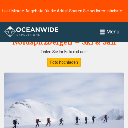
Last-Minute-Angebote für die Arktis! Sparen Sie bei Ihrem nächsten Abenteuer ⭢
Startseite
Fotogallerie
Menü
Nordspitzbergen – Ski & Sail
Teilen Sie Ihr Foto mit uns!
Foto hochladen