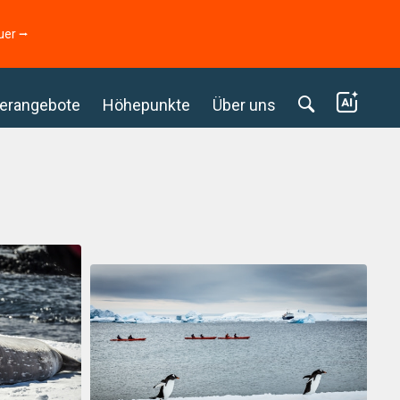
uer ⭢
erangebote
Höhepunkte
Über uns