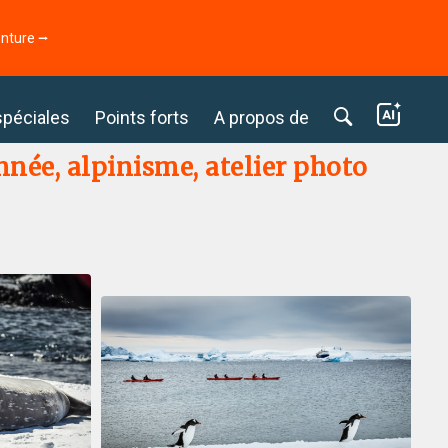
enture ⭢
spéciales
Points forts
A propos de
née, alpinisme, atelier photo