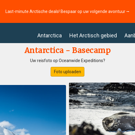
Last-minute Arctische deals! Bespaar op uw volgende avontuur ⭢
Antarctica
Het Arctisch gebied
Aan
Antarctica - Basecamp
Uw reisfoto op Oceanwide Expeditions?
Foto uploaden