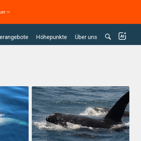
uer ⭢
erangebote
Höhepunkte
Über uns