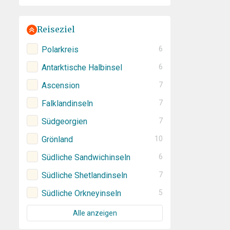
Reiseziel
Polarkreis
6
Antarktische Halbinsel
6
Ascension
7
Falklandinseln
7
Südgeorgien
7
Grönland
10
Südliche Sandwichinseln
6
Südliche Shetlandinseln
7
Südliche Orkneyinseln
5
Alle anzeigen