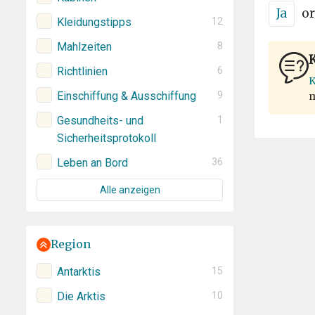
Ja
or
Kleidungstipps
12
Mahlzeiten
8
K
Richtlinien
6
K
Einschiffung & Ausschiffung
9
m
Gesundheits- und
1
Sicherheitsprotokoll
Leben an Bord
36
Alle anzeigen
Region
Antarktis
15
Die Arktis
10