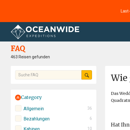
Last
Startseite
FAQ
FAQ
463 Reisen gefunden
Wie 
Das Wedde
Category
Quadratme
Allgemein
36
Bezahlungen
6
Hat Ihn
Kabinen
10