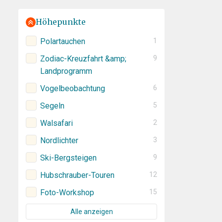
Höhepunkte
Polartauchen
1
Zodiac-Kreuzfahrt &amp;
9
Landprogramm
Vogelbeobachtung
6
Segeln
5
Walsafari
2
Nordlichter
3
Ski-Bergsteigen
9
Hubschrauber-Touren
12
Foto-Workshop
15
Alle anzeigen