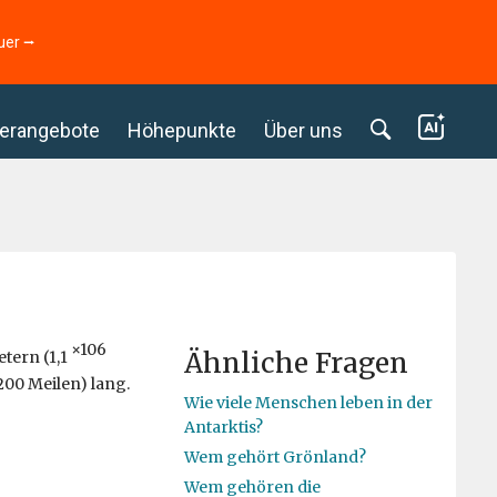
uer ⭢
erangebote
Höhepunkte
Über uns
×106
Ähnliche Fragen
tern (1,1
.200 Meilen) lang.
Wie viele Menschen leben in der
Antarktis?
Wem gehört Grönland?
Wem gehören die