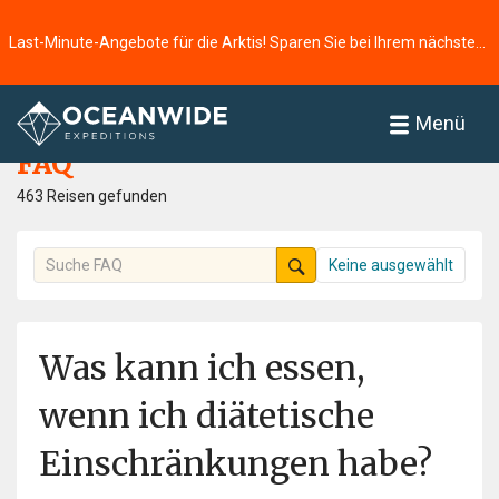
Last-Minute-Angebote für die Arktis! Sparen Sie bei Ihrem nächsten Abenteuer ⭢
Startseite
FAQ
Menü
FAQ
463 Reisen gefunden
Keine ausgewählt
Was kann ich essen,
wenn ich diätetische
Einschränkungen habe?