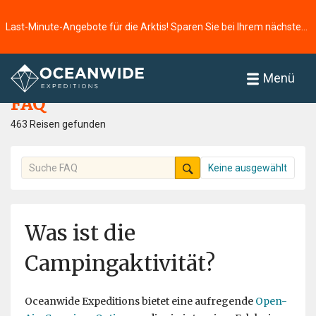
Last-Minute-Angebote für die Arktis! Sparen Sie bei Ihrem nächsten Abenteuer ⭢
Startseite
FAQ
Menü
FAQ
463 Reisen gefunden
Keine ausgewählt
Was ist die
Campingaktivität?
Oceanwide Expeditions bietet eine aufregende
Open-