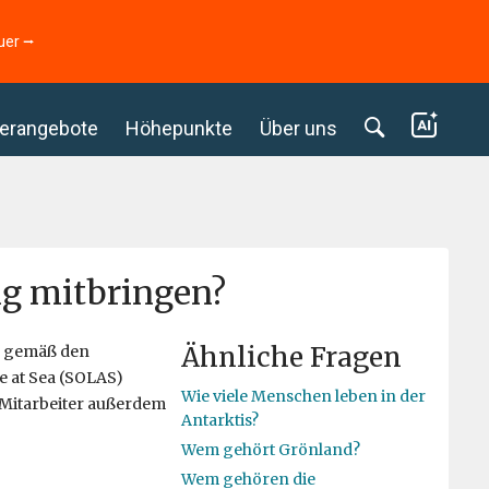
uer ⭢
erangebote
Höhepunkte
Über uns
ng mitbringen?
Ähnliche Fragen
ng gemäß den
fe at Sea (SOLAS)
Wie viele Menschen leben in der
 Mitarbeiter außerdem
Antarktis?
Wem gehört Grönland?
Wem gehören die