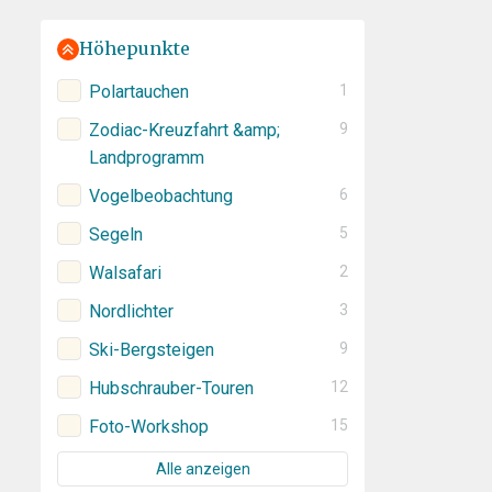
Höhepunkte
Polartauchen
1
Zodiac-Kreuzfahrt &amp;
9
Landprogramm
Vogelbeobachtung
6
Segeln
5
Walsafari
2
Nordlichter
3
Ski-Bergsteigen
9
Hubschrauber-Touren
12
Foto-Workshop
15
Alle anzeigen