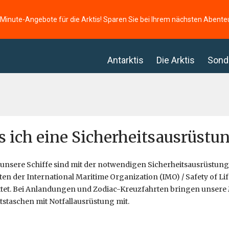
-Minute-Angebote für die Arktis! Sparen Sie bei Ihrem nächsten Abente
Antarktis
Die Arktis
Sond
 ich eine Sicherheitsausrüstu
e unsere Schiffe sind mit der notwendigen Sicherheitsausrüstu
ten der International Maritime Organization (IMO) / Safety of Li
ttet. Bei Anlandungen und Zodiac-Kreuzfahrten bringen unsere
tstaschen mit Notfallausrüstung mit.