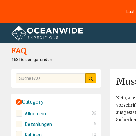
Last
Startseite
FAQ
FAQ
463 Reisen gefunden
Muss
Nein, all
Category
Vorschrif
ausgesta
Allgemein
36
Sicherhei
Bezahlungen
6
Kabinen
10