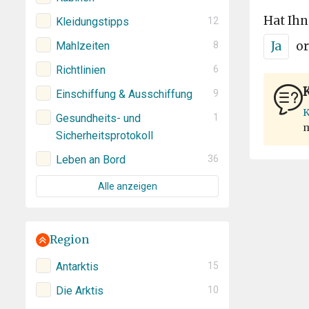
Hat Ihn
Kleidungstipps
12
Ja
or
Mahlzeiten
8
Richtlinien
6
K
Einschiffung & Ausschiffung
9
K
Gesundheits- und
1
m
Sicherheitsprotokoll
Leben an Bord
36
Alle anzeigen
Region
Antarktis
15
Die Arktis
10