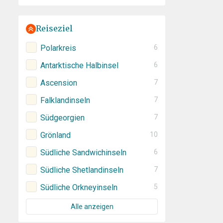
Reiseziel
Polarkreis
6
Antarktische Halbinsel
6
Ascension
7
Falklandinseln
7
Südgeorgien
7
Grönland
10
Südliche Sandwichinseln
6
Südliche Shetlandinseln
7
Südliche Orkneyinseln
5
Alle anzeigen