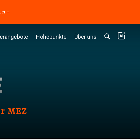
uer ⭢
erangebote
Höhepunkte
Über uns
Uhr MEZ
6