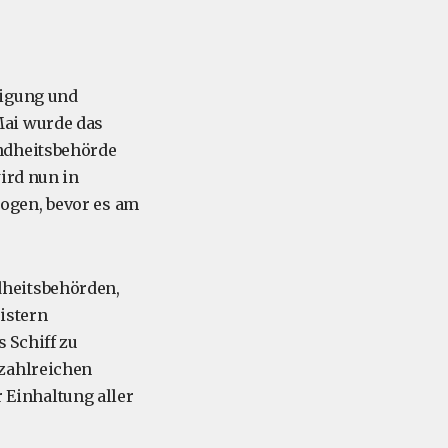
nigung und
Mai wurde das
undheitsbehörde
ird nun in
ogen, bevor es am
dheitsbehörden,
istern
 Schiff zu
 zahlreichen
r Einhaltung aller