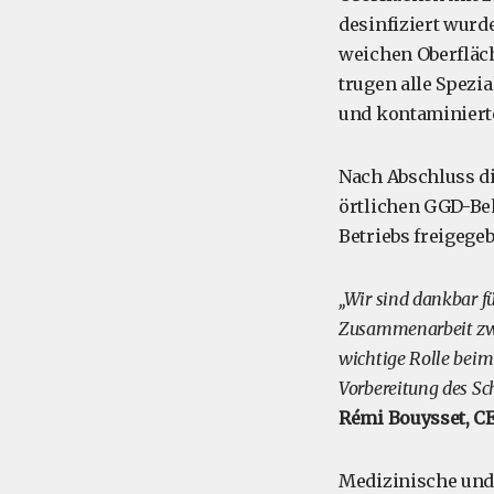
desinfiziert wurd
weichen Oberfläc
trugen alle Spezia
und kontaminiert
Nach Abschluss die
örtlichen GGD-Beh
Betriebs freigege
„Wir sind dankbar fü
Zusammenarbeit zwi
wichtige Rolle bei
Vorbereitung des Sc
Rémi Bouysset, C
Medizinische und 