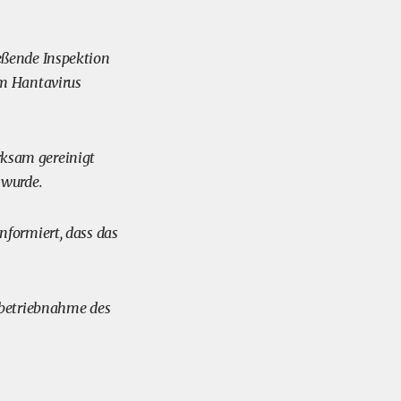
eßende Inspektion
em Hantavirus
irksam gereinigt
 wurde.
formiert, dass das
nbetriebnahme des