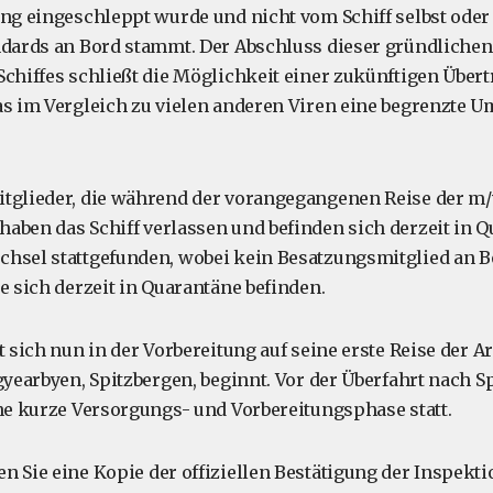
ung eingeschleppt wurde und nicht vom Schiff selbst ode
ndards an Bord stammt. Der Abschluss dieser gründliche
Schiffes schließt die Möglichkeit einer zukünftigen Über
as im Vergleich zu vielen anderen Viren eine begrenzte Um
itglieder, die während der vorangegangenen Reise der m
aben das Schiff verlassen und befinden sich derzeit in Q
hsel stattgefunden, wobei kein Besatzungsmitglied an B
e sich derzeit in Quarantäne befinden.
t sich nun in der Vorbereitung auf seine erste Reise der Ar
gyearbyen, Spitzbergen, beginnt. Vor der Überfahrt nach S
ine kurze Versorgungs- und Vorbereitungsphase statt.
n Sie eine Kopie der offiziellen Bestätigung der Inspekt