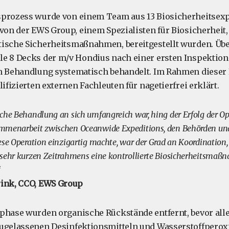
sprozess wurde von einem Team aus 13 Biosicherheitsex
 von der EWS Group, einem Spezialisten für Biosicherhei
tische Sicherheitsmaßnahmen, bereitgestellt wurden. Üb
le 8 Decks der m/v Hondius nach einer ersten Inspektio
en Behandlung systematisch behandelt. Im Rahmen diese
lifizierten externen Fachleuten für nagetierfrei erklärt.
che Behandlung an sich umfangreich war, hing der Erfolg der Ope
mmenarbeit zwischen Oceanwide Expeditions, den Behörden und 
se Operation einzigartig machte, war der Grad an Koordination, d
 sehr kurzen Zeitrahmens eine kontrollierte Biosicherheitsmaß
“
rink, CCO, EWS Group
phase wurden organische Rückstände entfernt, bevor all
zugelassenen Desinfektionsmitteln und Wasserstoffperox