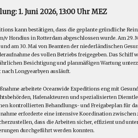
ung: 1. Juni 2026, 13:00 Uhr MEZ
ions kann bestätigen, dass die geplante gründliche Rei
 m/v Hondius in Rotterdam abgeschlossen wurde. Am 29. 
et und am 30. Mai von Beamten der niederländischen Ges
deraufnahme des vollen Betriebs freigegeben. Das Schiff w
jährlichen Besichtigung und planmäßigen Wartung unterz
nt nach Longyearbyen ausläuft.
aßnahme arbeitete Oceanwide Expeditions eng mit Gesun
chtsbehörden, Hafenakteuren und spezialisierten Dienstle
n kontrollierten Behandlungs- und Freigabeplan für das
ßnahme erforderte eine intensive Koordination zwischen
cherzustellen, dass die Arbeiten sicher, effizient und unte
erungen durchgeführt werden konnten.