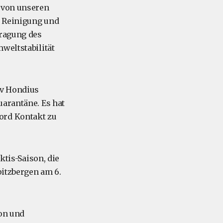
r von unseren
n Reinigung und
tragung des
weltstabilität
/v Hondius
uarantäne. Es hat
ord Kontakt zu
ktis-Saison, die
pitzbergen am 6.
ion und