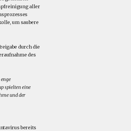
pfreinigung aller
onsprozesses
kolle, um saubere
Freigabe durch die
deraufnahme des
e enge
p spielten eine
ahme und der
ntavirus bereits