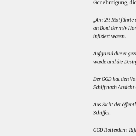
Genehmigung, die
„Am 29. Mai führte
an Bord der m/v Ho
infiziert waren.
Aufgrund dieser gezi
wurde und die Desin
Der GGD hat den Vor
Schiff nach Ansicht
Aus Sicht der öffen
Schiffes.
GGD Rotterdam-Ri