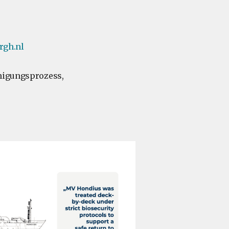
rgh.nl
inigungsprozess,