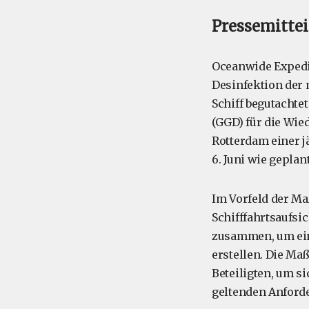
Pressemitteil
Oceanwide Expedit
Desinfektion der
Schiff begutacht
(GGD) für die Wie
Rotterdam einer 
6. Juni wie gepla
Im Vorfeld der M
Schifffahrtsaufsi
zusammen, um eine
erstellen. Die Ma
Beteiligten, um si
geltenden Anford