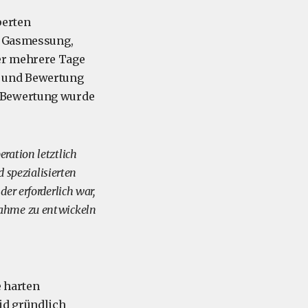
perten
t, Gasmessung,
er mehrere Tage
n und Bewertung
r Bewertung wurde
ration letztlich
spezialisierten
er erforderlich war,
nahme zu entwickeln
e harten
id gründlich