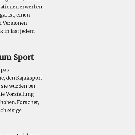
reationen erwerben
gal ist, einen
n Versionen
 in fast jedem
zum Sport
opas
ie, den Kajaksport
 sie wurden bei
ie Vorstellung
hoben. Forscher,
ch eisige