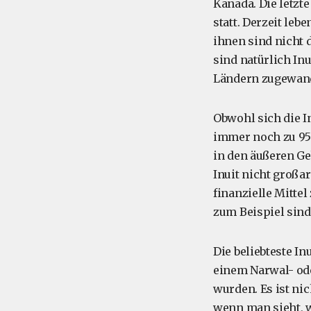
Kanada. Die letzt
statt. Derzeit le
ihnen sind nicht
sind natürlich In
Ländern zugewand
Obwohl sich die In
immer noch zu 95 
in den äußeren Ge
Inuit nicht großa
finanzielle Mitte
zum Beispiel sind
Die beliebteste I
einem Narwal- ode
wurden. Es ist ni
wenn man sieht, w