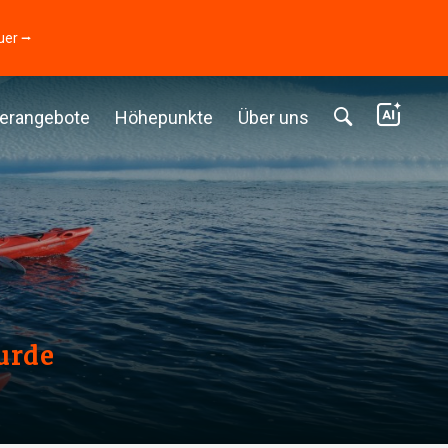
uer ⭢
erangebote
Höhepunkte
Über uns
urde