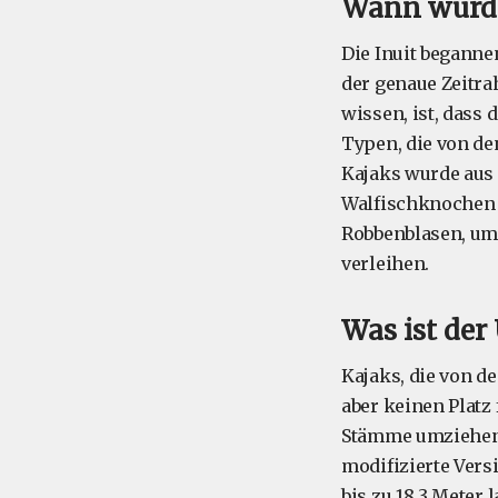
Wann wurde
Die Inuit beganne
der genaue Zeitra
wissen, ist, dass 
Typen, die von de
Kajaks wurde aus 
Walfischknochen 
Robbenblasen, um 
verleihen.
Was ist der
Kajaks, die von de
aber keinen Platz
Stämme umziehen,
modifizierte Ver
bis zu 18,3 Meter