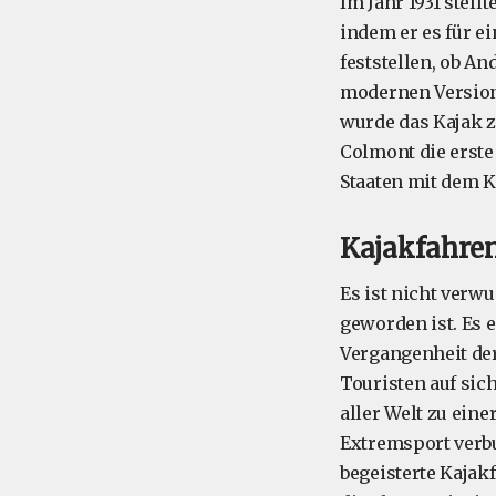
Im Jahr 1931 stell
indem er es für e
feststellen, ob An
modernen Version
wurde das Kajak z
Colmont die erste
Staaten mit dem K
Kajakfahren
Es ist nicht verw
geworden ist. Es
Vergangenheit der
Touristen auf sic
aller Welt zu ein
Extremsport verbu
begeisterte Kajak