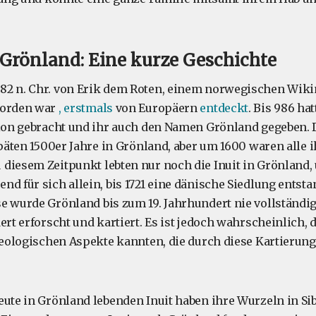
n Grönland: Eine kurze Geschichte
2 n. Chr. von Erik dem Roten, einem norwegischen Wikin
worden war
, erstmals
von Europäern
entdeckt
. Bis 986 ha
gion gebracht und ihr auch den Namen Grönland gegeben.
späten 1500er Jahre in Grönland, aber um 1600 waren alle 
diesem Zeitpunkt lebten nur noch die Inuit in Grönland, 
d für sich allein, bis 1721 eine dänische Siedlung entsta
e wurde Grönland bis zum 19. Jahrhundert nie vollständig
ert erforscht und kartiert. Es ist jedoch wahrscheinlich, d
 geologischen Aspekte kannten, die durch diese Kartieru
eute in Grönland lebenden Inuit haben ihre Wurzeln in Sib