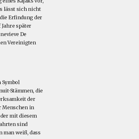
g eines Kajaks vor,
 lässt sich nicht
r die Erfindung der
 Jahre später
enevieve De
den Vereinigten
n Symbol
nuit-Stämmen, die
erksamkeit der
ür Menschen in
 der mit diesem
ahrten sind
nn man weiß, dass