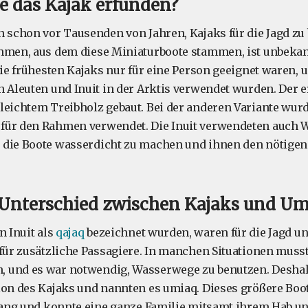
 das Kajak erfunden?
n schon vor Tausenden von Jahren, Kajaks für die Jagd zu
hmen, aus dem diese Miniaturboote stammen, ist unbekan
die frühesten Kajaks nur für eine Person geeignet waren, 
n Aleuten und Inuit in der Arktis verwendet wurden. Der e
leichtem Treibholz gebaut. Bei der anderen Variante wur
für den Rahmen verwendet. Die Inuit verwendeten auch W
die Boote wasserdicht zu machen und ihnen den nötigen 
 Unterschied zwischen Kajaks und Um
n Inuit als
qajaq
bezeichnet wurden, waren für die Jagd un
 für zusätzliche Passagiere. In manchen Situationen musst
 und es war notwendig, Wasserwege zu benutzen. Deshalb
sion des Kajaks und nannten es umiaq. Dieses größere B
 lang und konnte eine ganze Familie mitsamt ihrem Hab u