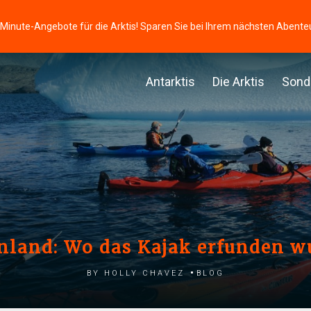
-Minute-Angebote für die Arktis! Sparen Sie bei Ihrem nächsten Abente
Antarktis
Die Arktis
Sond
nland: Wo das Kajak erfunden w
by Holly Chavez
Blog