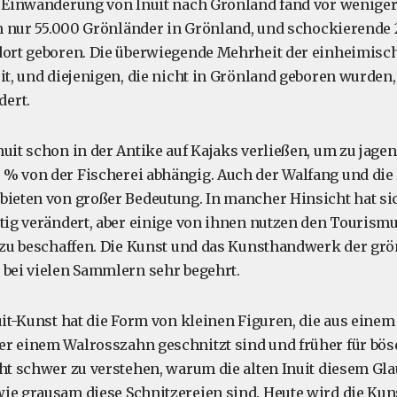
e Einwanderung von Inuit nach Grönland fand vor weniger 
ben nur 55.000 Grönländer in Grönland, und schockierende
 dort geboren. Die überwiegende Mehrheit der einheimis
uit, und diejenigen, die nicht in Grönland geboren wurden
ert.
uit schon in der Antike auf Kajaks verließen, um zu jagen,
% von der Fischerei abhängig. Auch der Walfang und die
bieten von großer Bedeutung. In mancher Hinsicht hat si
rtig verändert, aber einige von ihnen nutzen den Tourism
l zu beschaffen. Die Kunst und das Kunsthandwerk der grö
 bei vielen Sammlern sehr begehrt.
nuit-Kunst hat die Form von kleinen Figuren, die aus eine
r einem Walrosszahn geschnitzt sind und früher für böse
cht schwer zu verstehen, warum die alten Inuit diesem Gl
ie grausam diese Schnitzereien sind. Heute wird die Kuns