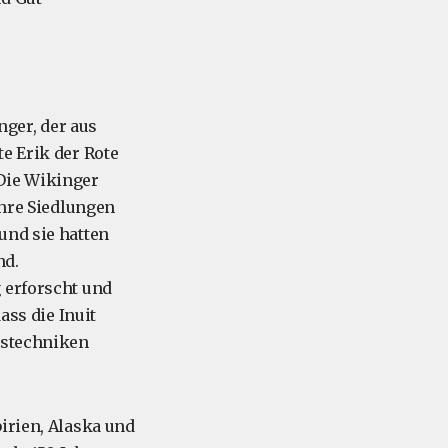
ger, der aus
tte Erik der Rote
 Die Wikinger
ihre Siedlungen
und sie hatten
nd.
 erforscht und
ass die Inuit
ngstechniken
irien, Alaska und