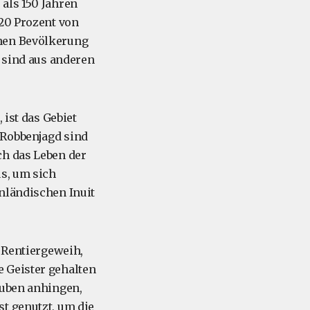
als 150 Jahren
 20 Prozent von
chen Bevölkerung
, sind aus anderen
 ist das Gebiet
 Robbenjagd sind
ch das Leben der
us, um sich
nländischen Inuit
m Rentiergeweih,
 Geister gehalten
auben anhingen,
t genutzt, um die