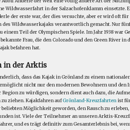
te Adolf Anderle der Welt eine völlig andere Art der Nutzun
ine Wildwasserfahrt in der Salzachofenklamm einsetzte. Es
derle der erste war, der dies versuchte, aber er wird oft fü
 des Wildwasserkajaks verantwortlich gemacht. Nur fünf
u einem Teil der Olympischen Spiele. Im Jahr 1938 war G
 bekannte Frau, die den Colorado und den Green River in 
ajak befahren hat.
 in der Arktis
underlich, dass das Kajak in Grönland zu einem nationale
 ermöglicht nicht nur den modernen Bewohnern und den I
 Region zu würdigen, sondern dient auch dazu, die Aufm
h zu ziehen. Kajakfahren auf
Grönland-Kreuzfahrten
ist f
er beliebten Möglichkeit geworden, den Rausch zu erleben,
nden ist. Viele der Teilnehmer an unseren Arktis-Kreuzf
fahrer, und es trägt definitiv zum Gesamterlebnis bei, we