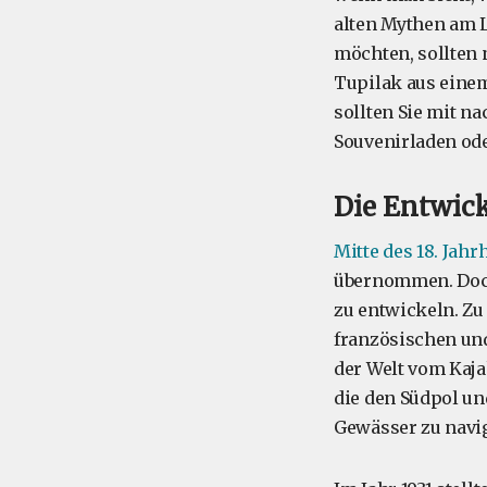
alten Mythen am L
möchten, sollten
Tupilak aus einem
sollten Sie mit n
Souvenirladen ode
Die Entwick
Mitte des 18. Jah
übernommen. Doch 
zu entwickeln. Zu
französischen und
der Welt vom Kaja
die den Südpol un
Gewässer zu navi