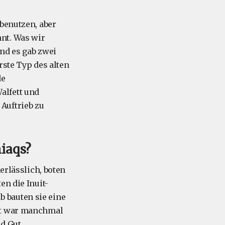
 benutzen, aber
nt. Was wir
und es gab zwei
rste Typ des alten
de
alfett und
Auftrieb zu
iaqs?
erlässlich, boten
en die Inuit-
 bauten sie eine
oot war manchmal
nd Gut