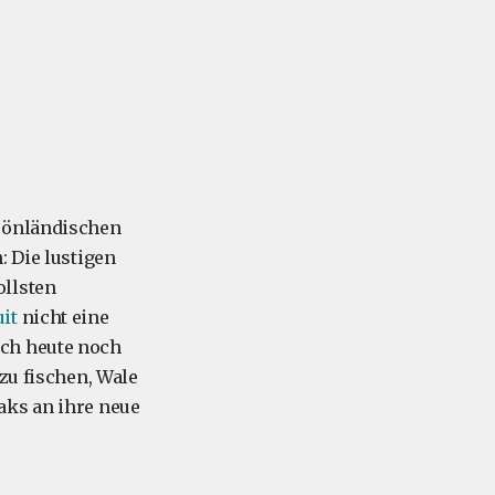
grönländischen
: Die lustigen
ollsten
uit
nicht eine
uch heute noch
zu fischen, Wale
aks an ihre neue