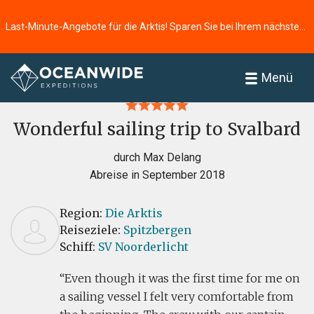
Last-Minute-Angebote für die Arktis! Sparen Sie bei Ihrem nächsten Abenteuer ⭢
Startseite
Bewertungen
Menü
Wonderful sailing trip to Svalbard
durch Max Delang
Abreise in September 2018
Region:
Die Arktis
Reiseziele:
Spitzbergen
Schiff:
SV Noorderlicht
Even though it was the first time for me on
a sailing vessel I felt very comfortable from