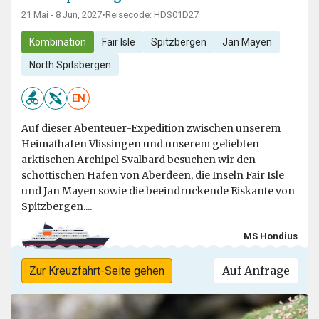
21 Mai - 8 Jun, 2027
•
Reisecode: HDS01D27
Kombination
Fair Isle
Spitzbergen
Jan Mayen
North Spitsbergen
EN
Auf dieser Abenteuer-Expedition zwischen unserem
Heimathafen Vlissingen und unserem geliebten
arktischen Archipel Svalbard besuchen wir den
schottischen Hafen von Aberdeen, die Inseln Fair Isle
und Jan Mayen sowie die beeindruckende Eiskante von
Spitzbergen....
MS Hondius
Auf Anfrage
Zur Kreuzfahrt-Seite gehen