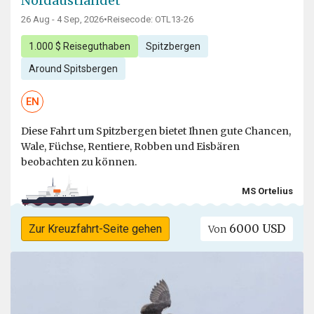
Nordaustlandet
26 Aug - 4 Sep, 2026
•
Reisecode: OTL13-26
1.000 $ Reiseguthaben
Spitzbergen
Around Spitsbergen
EN
Diese Fahrt um Spitzbergen bietet Ihnen gute Chancen,
Wale, Füchse, Rentiere, Robben und Eisbären
beobachten zu können.
MS Ortelius
6000 USD
Zur Kreuzfahrt-Seite gehen
Von