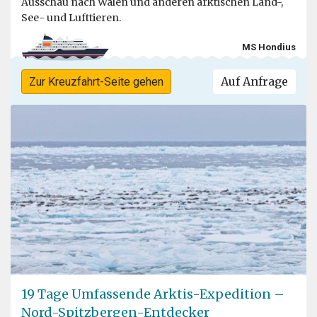
Ausschau nach Walen und anderen arktischen Land-,
See- und Lufttieren.
MS Hondius
Auf Anfrage
Zur Kreuzfahrt-Seite gehen
19 Tage Umfassende Arktis-Expedition –
Nord-Spitzbergen-Entdecker