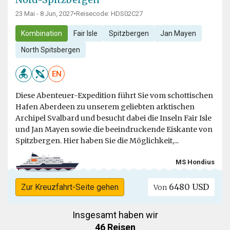
23 Mai - 8 Jun, 2027
•
Reisecode: HDS02C27
Kombination
Fair Isle
Spitzbergen
Jan Mayen
North Spitsbergen
EN
Diese Abenteuer-Expedition führt Sie vom schottischen
Hafen Aberdeen zu unserem geliebten arktischen
Archipel Svalbard und besucht dabei die Inseln Fair Isle
und Jan Mayen sowie die beeindruckende Eiskante von
Spitzbergen. Hier haben Sie die Möglichkeit,...
MS Hondius
6480 USD
Zur Kreuzfahrt-Seite gehen
Von
Insgesamt haben wir
46 Reisen