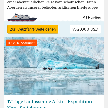
einer abenteuerlichen Reise vom schottischen Hafen
Aberden zu unserer beliebten arktischen Inselgruppe.
MS Hondius
3300 USD
Zur Kreuzfahrt-Seite gehen
Von
Bis zu $3520 Rabatt
17 Tage Umfassende Arktis-Expedition –
Nord-Spitzbergen