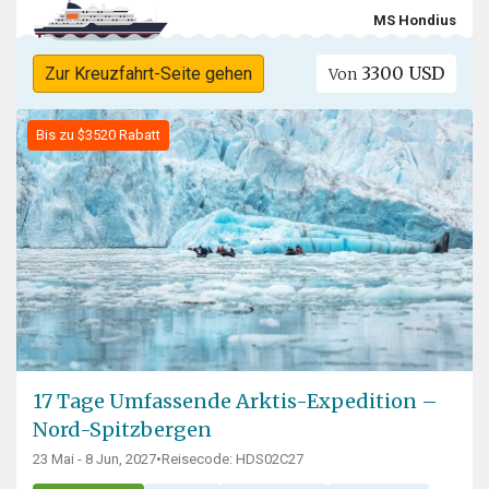
MS Hondius
3300 USD
Zur Kreuzfahrt-Seite gehen
Von
Bis zu $3520 Rabatt
17 Tage Umfassende Arktis-Expedition –
Nord-Spitzbergen
23 Mai - 8 Jun, 2027
•
Reisecode: HDS02C27