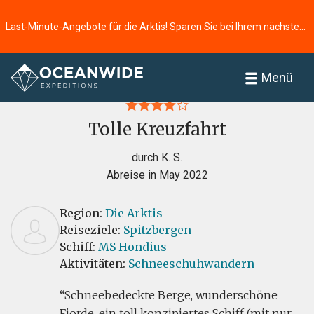
Last-Minute-Angebote für die Arktis! Sparen Sie bei Ihrem nächsten Abenteuer ⭢
Startseite
Bewertungen
Menü
Tolle Kreuzfahrt
durch K. S.
Abreise in May 2022
Region:
Die Arktis
Reiseziele:
Spitzbergen
Schiff:
MS Hondius
Aktivitäten:
Schneeschuhwandern
Schneebedeckte Berge, wunderschöne
Fjorde, ein toll konzipiertes Schiff (mit nur