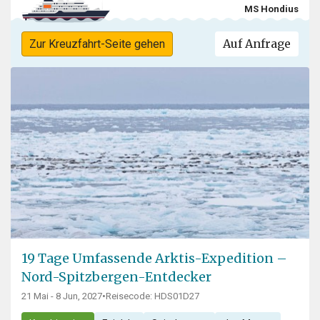
MS Hondius
Auf Anfrage
Zur Kreuzfahrt-Seite gehen
19 Tage Umfassende Arktis-Expedition –
Nord-Spitzbergen-Entdecker
21 Mai - 8 Jun, 2027
•
Reisecode: HDS01D27