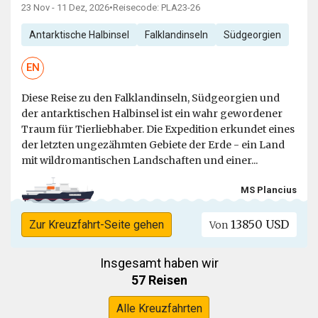
23 Nov - 11 Dez, 2026
•
Reisecode: PLA23-26
Antarktische Halbinsel
Falklandinseln
Südgeorgien
EN
Diese Reise zu den Falklandinseln, Südgeorgien und
der antarktischen Halbinsel ist ein wahr gewordener
Traum für Tierliebhaber. Die Expedition erkundet eines
der letzten ungezähmten Gebiete der Erde - ein Land
mit wildromantischen Landschaften und einer...
MS Plancius
13850 USD
Zur Kreuzfahrt-Seite gehen
Von
Insgesamt haben wir
57 Reisen
Alle Kreuzfahrten