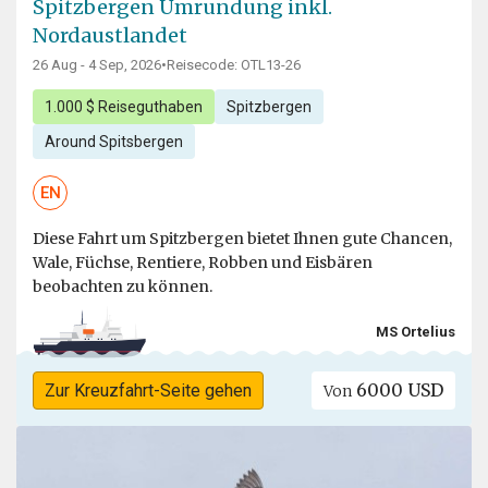
Spitzbergen Umrundung inkl.
Nordaustlandet
26 Aug - 4 Sep, 2026
•
Reisecode: OTL13-26
1.000 $ Reiseguthaben
Spitzbergen
Around Spitsbergen
EN
Diese Fahrt um Spitzbergen bietet Ihnen gute Chancen,
Wale, Füchse, Rentiere, Robben und Eisbären
beobachten zu können.
MS Ortelius
6000 USD
Zur Kreuzfahrt-Seite gehen
Von