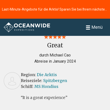
Last-Minute-Angebote für die Arktis! Sparen Sie bei Ihrem nächsten Abenteuer ⭢
Startseite
Bewertungen
Menü
Great
durch Michael Cao
Abreise in January 2024
Region:
Die Arktis
Reiseziele:
Spitzbergen
Schiff:
MS Hondius
It is a great experience