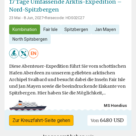
17 Tage Umfassende Arktis-Expedition –
Nord-Spitzbergen
23 Mai - 8 Jun, 2027
•
Reisecode: HDS02C27
Kombination
Fair Isle
Spitzbergen
Jan Mayen
North Spitsbergen
EN
Diese Abenteuer-Expedition führt Sie vom schottischen
Hafen Aberdeen zu unserem geliebten arktischen
Archipel Svalbard und besucht dabei die Inseln Fair Isle
und Jan Mayen sowie die beeindruckende Eiskante von
Spitzbergen. Hier haben Sie die Möglichkeit,...
MS Hondius
6480 USD
Zur Kreuzfahrt-Seite gehen
Von