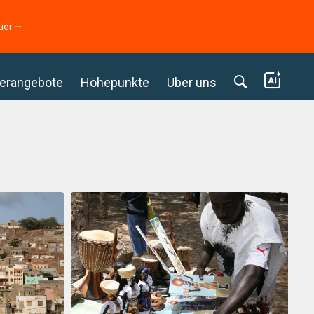
uer ⭢
erangebote
Höhepunkte
Über uns