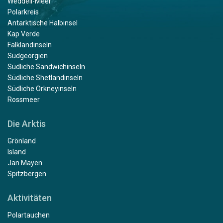
Weddell-Meer
Polarkreis
Antarktische Halbinsel
Kap Verde
Falklandinseln
Südgeorgien
Südliche Sandwichinseln
Südliche Shetlandinseln
Südliche Orkneyinseln
Rossmeer
Die Arktis
Grönland
Island
Jan Mayen
Spitzbergen
Aktivitäten
Polartauchen