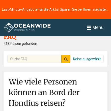
Last-Minute-Angebote für die Arktis! Sparen Sie bei Ihrem nächsten Abenteuer ⭢
Startseite
FAQ
Menü
FAQ
463 Reisen gefunden
Keine ausgewählt
Wie viele Personen
können an Bord der
Hondius reisen?