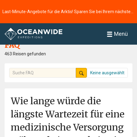
Last-Minute-Angebote für die Arktis! Sparen Sie bei Ihrem nächsten Abenteuer ⭢
Startseite
FAQ
Menü
FAQ
463 Reisen gefunden
Keine ausgewählt
Wie lange würde die
längste Wartezeit für eine
medizinische Versorgung