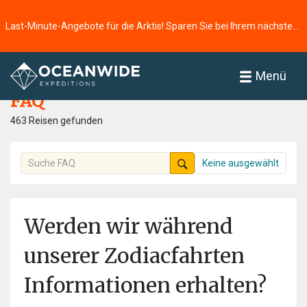
Last-Minute-Angebote für die Arktis! Sparen Sie bei Ihrem nächsten Abenteuer ⭢
Startseite
FAQ
Menü
FAQ
463 Reisen gefunden
Keine ausgewählt
Werden wir während
unserer Zodiacfahrten
Informationen erhalten?