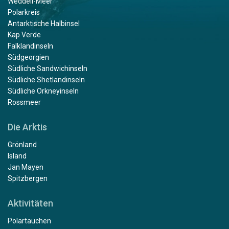
Weddell-Meer
Polarkreis
Antarktische Halbinsel
Kap Verde
Falklandinseln
Südgeorgien
Südliche Sandwichinseln
Südliche Shetlandinseln
Südliche Orkneyinseln
Rossmeer
Die Arktis
Grönland
Island
Jan Mayen
Spitzbergen
Aktivitäten
Polartauchen