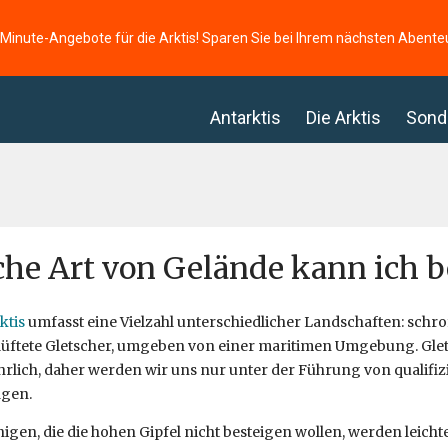
-Minute-Angebote für die Arktis! Sparen Sie bei Ihrem nächsten Abente
Antarktis
Die Arktis
Sond
he Art von Gelände kann ich b
ktis
umfasst eine Vielzahl unterschiedlicher Landschaften: schrof
üftete Gletscher, umgeben von einer maritimen Umgebung. Glets
rlich, daher werden wir uns nur unter der Führung von qualifi
gen.
nigen, die die hohen Gipfel nicht besteigen wollen, werden leicht