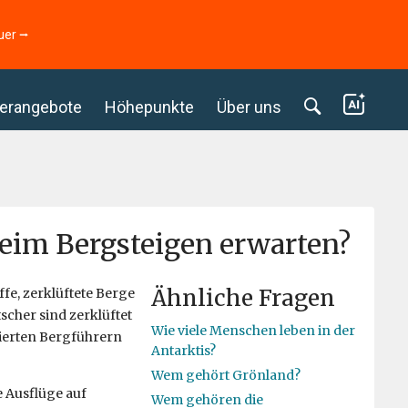
uer ⭢
erangebote
Höhepunkte
Über uns
eim Bergsteigen erwarten?
Ähnliche Fragen
fe, zerklüftete Berge
cher sind zerklüftet
Wie viele Menschen leben in der
zierten Bergführern
Antarktis?
Wem gehört Grönland?
e Ausflüge auf
Wem gehören die