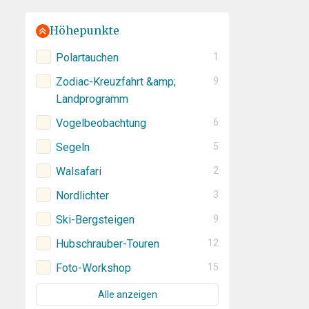
Höhepunkte
Polartauchen
1
Zodiac-Kreuzfahrt &amp;
9
Landprogramm
Vogelbeobachtung
6
Segeln
5
Walsafari
2
Nordlichter
3
Ski-Bergsteigen
9
Hubschrauber-Touren
12
Foto-Workshop
15
Alle anzeigen