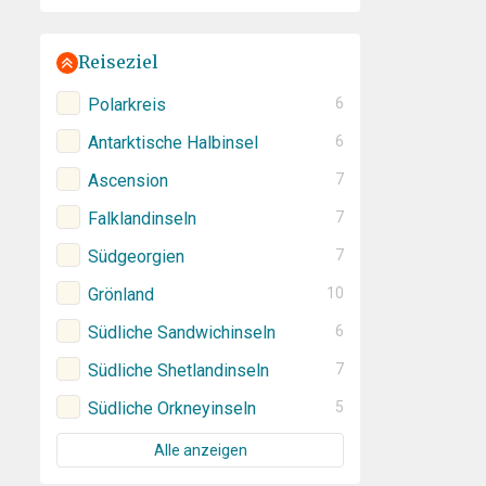
Reiseziel
Polarkreis
6
Antarktische Halbinsel
6
Ascension
7
Falklandinseln
7
Südgeorgien
7
Grönland
10
Südliche Sandwichinseln
6
Südliche Shetlandinseln
7
Südliche Orkneyinseln
5
Alle anzeigen