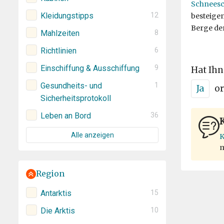
Schnees
Kleidungstipps
12
besteigen
Berge der
Mahlzeiten
8
Richtlinien
6
Einschiffung & Ausschiffung
9
Hat Ihn
Gesundheits- und
1
Ja
or
Sicherheitsprotokoll
Leben an Bord
36
K
Alle anzeigen
K
m
Region
Antarktis
15
Die Arktis
10