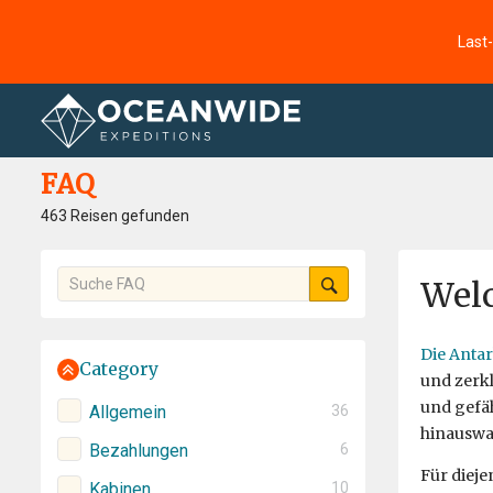
Last
Startseite
FAQ
FAQ
463 Reisen gefunden
Welc
Die Antar
Category
und zerkl
und gefäh
Allgemein
36
hinauswa
Bezahlungen
6
Für dieje
Kabinen
10