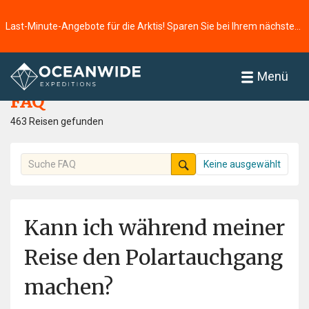
Last-Minute-Angebote für die Arktis! Sparen Sie bei Ihrem nächsten Abenteuer ⭢
Startseite
FAQ
Menü
FAQ
463 Reisen gefunden
Keine ausgewählt
Kann ich während meiner
Reise den Polartauchgang
machen?