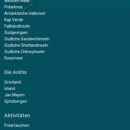
Weddell-Meer
Polarkreis
Antarktische Halbinsel
Kap Verde
Falklandinseln
Südgeorgien
Südliche Sandwichinseln
Südliche Shetlandinseln
Südliche Orkneyinseln
Rossmeer
Die Arktis
Grönland
Island
Jan Mayen
Spitzbergen
Aktivitäten
Polartauchen