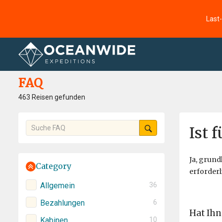
Last
Startseite
FAQ
FAQ
463 Reisen gefunden
Ist 
Ja, grund
Category
erforderl
Allgemein
36
Bezahlungen
6
Hat Ihn
Kabinen
10