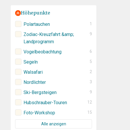
Höhepunkte
Polartauchen
1
Zodiac-Kreuzfahrt &amp;
9
Landprogramm
Vogelbeobachtung
6
Segeln
5
Walsafari
2
Nordlichter
3
Ski-Bergsteigen
9
Hubschrauber-Touren
12
Foto-Workshop
15
Alle anzeigen