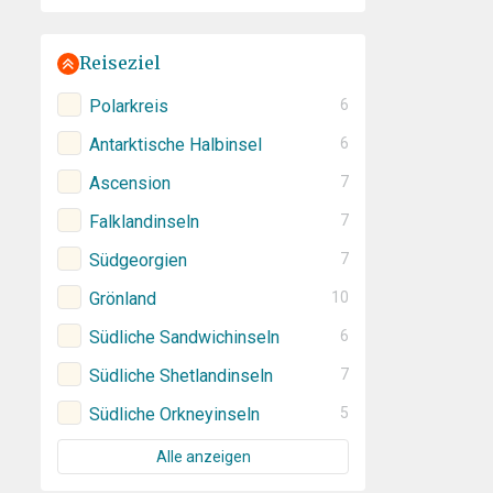
Reiseziel
Polarkreis
6
Antarktische Halbinsel
6
Ascension
7
Falklandinseln
7
Südgeorgien
7
Grönland
10
Südliche Sandwichinseln
6
Südliche Shetlandinseln
7
Südliche Orkneyinseln
5
Alle anzeigen