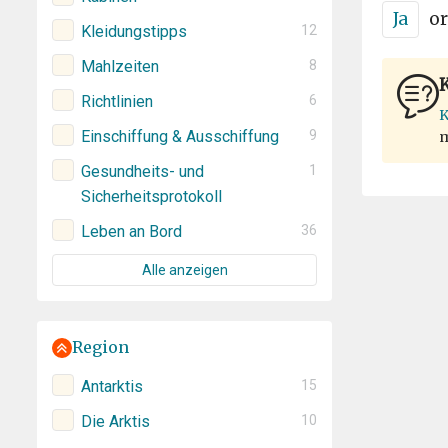
Ja
or
Kleidungstipps
12
Mahlzeiten
8
K
Richtlinien
6
K
Einschiffung & Ausschiffung
9
m
Gesundheits- und
1
Sicherheitsprotokoll
Leben an Bord
36
Alle anzeigen
Region
Antarktis
15
Die Arktis
10