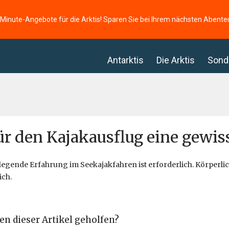
-Minute-Angebote für die Arktis! Sparen Sie bei Ihrem nächsten Abente
Antarktis
Die Arktis
Sond
für den Kajakausflug eine gewis
legende Erfahrung im Seekajakfahren ist erforderlich. Körperlich
ich.
en dieser Artikel geholfen?