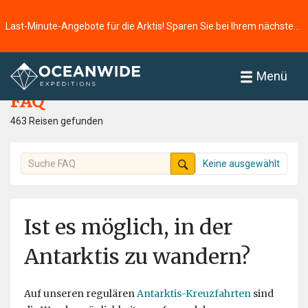
Last-Minute-Angebote für die Arktis! Sparen Sie bei Ihrem nächsten Abenteuer ⭢
Startseite
FAQ
Menü
FAQ
463 Reisen gefunden
Keine ausgewählt
Ist es möglich, in der
Antarktis zu wandern?
Auf unseren regulären
Antarktis-Kreuzfahrten
sind